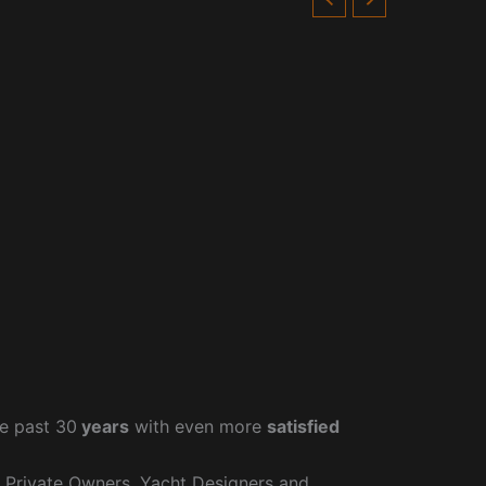
e past 30
years
with even more
satisfied
r Private Owners, Yacht Designers and