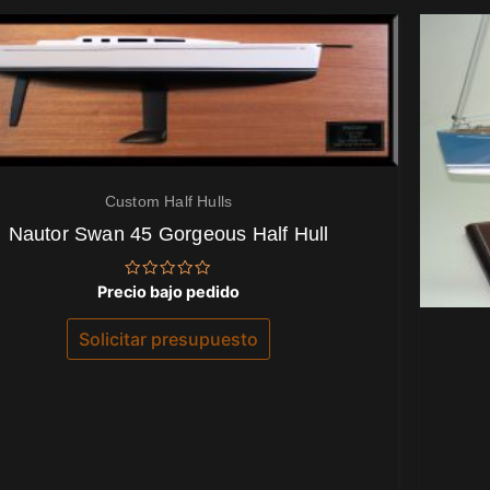
Custom Half Hulls
Nautor Swan 45 Gorgeous Half Hull
Valorado
Precio bajo pedido
con
0
de
Solicitar presupuesto
5