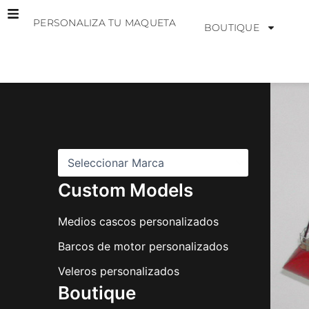
Ir
PERSONALIZA TU MAQUETA
al
BOUTIQUE
contenido
M
a
r
c
a
s
Custom Models
Medios cascos personalizados
Barcos de motor personalizados
Veleros personalizados
Boutique