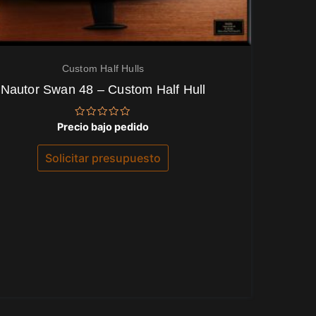
Custom Half Hulls
Nautor Swan 48 – Custom Half Hull
Valorado
Precio bajo pedido
con
0
de
Solicitar presupuesto
5