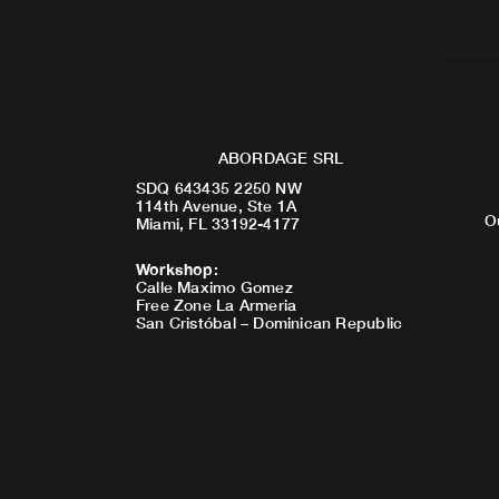
ABORDAGE SRL
SDQ 643435 2250 NW
114th Avenue, Ste 1A
O
Miami, FL 33192-4177
Workshop
:
Calle Maximo Gomez
Free Zone La Armeria
San Cristóbal – Dominican Republic