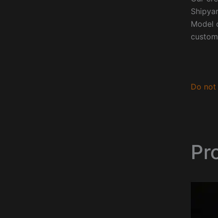
Shipyar
Model o
custom
Do not 
Pr