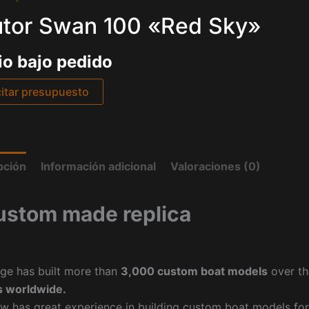
tor Swan 100 «Red Sky»
io bajo pedido
citar presupuesto
pción
Información adicional
Valoraciones (0)
ustom made replica
ge has built more than
3,000 custom boat models
over th
 worldwide.
w has great experience in building custom boat models fo