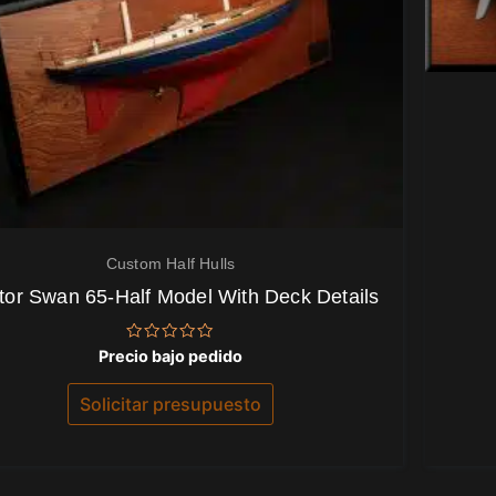
Custom Half Hulls
tor Swan 65-Half Model With Deck Details
Valorado
Precio bajo pedido
con
0
de
Solicitar presupuesto
5