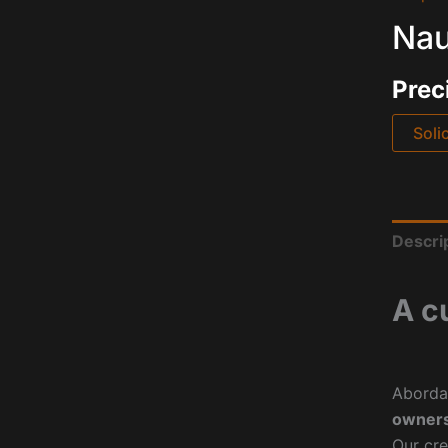
Nau
Prec
Soli
Descri
A c
Aborda
owners
Our cre