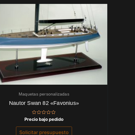
Maquetas personalizadas
Nautor Swan 82 «Favonius»
Valorado
Precio bajo pedido
con
0
de
Solicitar presupuesto
5