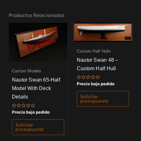
Productos Relacionados
Custom Half Hulls
Nautor Swan 48 –
Custom Half Hull
Custom Models
Nautor Swan 65-Half
Valorado
Precio bajo pedido
con
Model With Deck
0
de
Details
Solicitar
5
presupuesto
Valorado
Precio bajo pedido
con
0
de
Solicitar
5
presupuesto