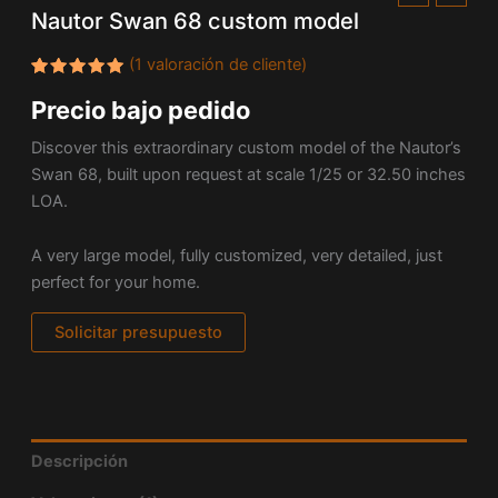
Nautor Swan 68 custom model
(
1
valoración de cliente)
Valorado
1
Precio bajo pedido
con
5.00
de 5 en
base a
Discover this extraordinary custom model of the Nautor’s
valoración
de un
Swan 68, built upon request at
scale 1/25 or 32.50 inches
cliente
LOA.
A very large model, fully customized, very detailed, just
perfect for your home.
Solicitar presupuesto
Descripción