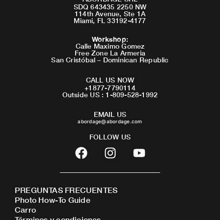
SDQ 643435 2250 NW
114th Avenue, Ste 1A
Miami, FL 33192-4177
Workshop
:
Calle Maximo Gomez
Free Zone La Armeria
San Cristóbal – Dominican Republic
CALL US NOW
+1877-7790114
Outside US : 1-809-528-1992
EMAIL US
abordage@abordage.com
FOLLOW US
F
I
Y
a
n
o
c
s
u
e
t
t
PREGUNTAS FRECUENTES
b
a
u
Photo How-To Guide
o
g
b
Carro
o
r
e
Términos y condiciones