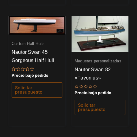
Custom Half Hulls
Nautor Swan 45
Gorgeous Half Hull
Maquetas personalizadas
Nautor Swan 82
Valorado
Precio bajo pedido
«Favonius»
con
0
de
Solicitar
5
presupuesto
Valorado
Precio bajo pedido
con
0
de
Solicitar
5
presupuesto