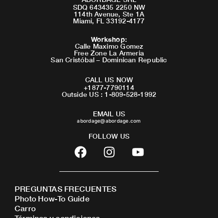
SDQ 643435 2250 NW
114th Avenue, Ste 1A
Miami, FL 33192-4177
Workshop
:
Calle Maximo Gomez
Free Zone La Armeria
San Cristóbal – Dominican Republic
CALL US NOW
+1877-7790114
Outside US : 1-809-528-1992
EMAIL US
abordage@abordage.com
FOLLOW US
F
I
Y
a
n
o
c
s
u
e
t
t
PREGUNTAS FRECUENTES
b
a
u
Photo How-To Guide
o
g
b
Carro
Términos y condiciones