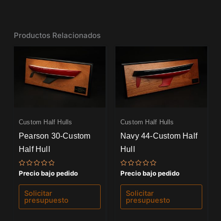
Productos Relacionados
Custom Half Hulls
Custom Half Hulls
Pearson 30-Custom
Navy 44-Custom Half
Half Hull
Hull
Valorado
Valorado
Precio bajo pedido
Precio bajo pedido
con
con
0
0
de
de
Solicitar
Solicitar
5
5
presupuesto
presupuesto