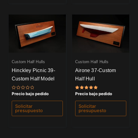
Custom Half Hulls
Custom Half Hulls
Hinckley Picnic 39-
Airone 37-Custom
Custom Half Model
Half Hull
Valorado
Valorado
Precio bajo pedido
Precio bajo pedido
con
con
0
5.00
de
de 5
Solicitar
Solicitar
5
presupuesto
presupuesto