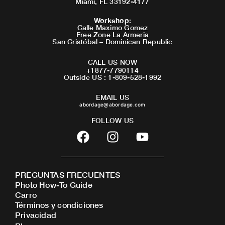
Miami, FL 33192-4177
Workshop
:
Calle Maximo Gomez
Free Zone La Armeria
San Cristóbal – Dominican Republic
CALL US NOW
+1877-7790114
Outside US : 1-809-528-1992
EMAIL US
abordage@abordage.com
FOLLOW US
F
I
Y
a
n
o
c
s
u
e
t
t
PREGUNTAS FRECUENTES
b
a
u
Photo How-To Guide
o
g
b
Carro
o
r
e
Términos y condiciones
Privacidad
k
a