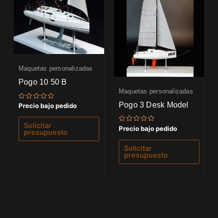
Maquetas personalizadas
Pogo 10 50 B
Maquetas personalizadas
Pogo 3 Desk Model
Valorado
Precio bajo pedido
con
0
de
Solicitar
Valorado
Precio bajo pedido
5
presupuesto
con
0
de
Solicitar
5
presupuesto