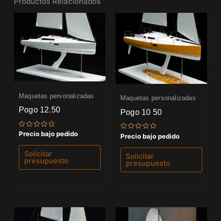
Productos Relacionados
Maquetas personalizadas
Maquetas personalizadas
Pogo 12.50
Pogo 10 50
Valorado
Precio bajo pedido
Valorado
Precio bajo pedido
con
con
0
0
de
de
Solicitar
Solicitar
5
5
presupuesto
presupuesto