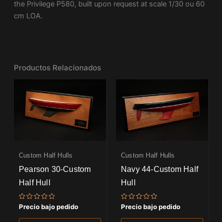
the Privilege P580, built upon request at scale 1/30 ou 60
cm LOA.
Productos Relacionados
Custom Half Hulls
Custom Half Hulls
Pearson 30-Custom
Navy 44-Custom Half
Half Hull
Hull
Valorado
Valorado
Precio bajo pedido
Precio bajo pedido
con
con
0
0