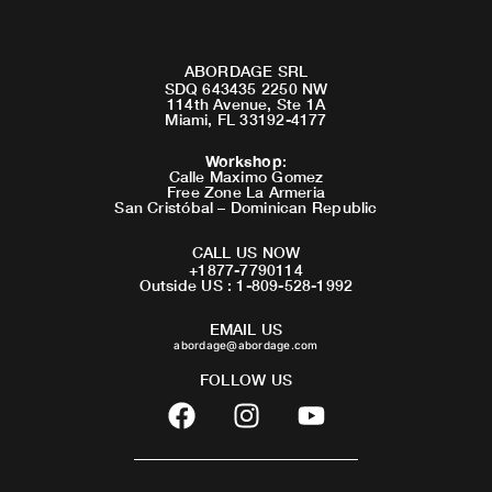
ABORDAGE SRL
SDQ 643435 2250 NW
114th Avenue, Ste 1A
Miami, FL 33192-4177
Workshop
:
Calle Maximo Gomez
Free Zone La Armeria
San Cristóbal – Dominican Republic
CALL US NOW
+1877-7790114
Outside US : 1-809-528-1992
EMAIL US
abordage@abordage.com
FOLLOW US
F
I
Y
a
n
o
c
s
u
e
t
t