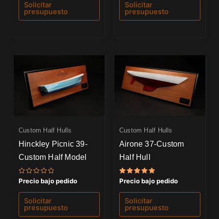
de
de
Solicitar
Solicitar
5
5
presupuesto
presupuesto
Custom Half Hulls
Custom Half Hulls
Hinckley Picnic 39-
Airone 37-Custom
Custom Half Model
Half Hull
Valorado
Valorado
Precio bajo pedido
Precio bajo pedido
con
con
0
5.00
de
de 5
Solicitar
Solicitar
5
presupuesto
presupuesto