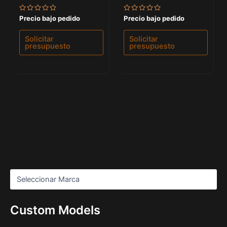
Valorado
Valorado
Precio bajo pedido
Precio bajo pedido
con
con
0
0
de
de
Solicitar
Solicitar
5
5
presupuesto
presupuesto
Custom Models