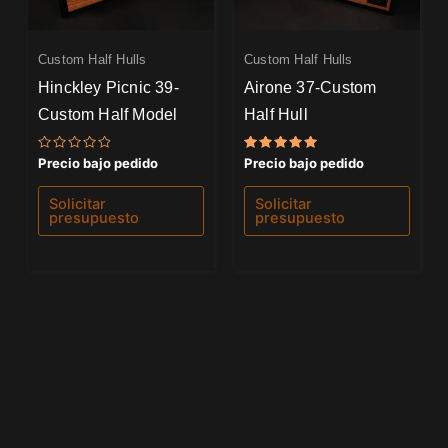
Custom Half Hulls
Custom Half Hulls
Hinckley Picnic 39-
Airone 37-Custom
Custom Half Model
Half Hull
Valorado
Valorado
Precio bajo pedido
Precio bajo pedido
con
con
0
5.00
de
de 5
Solicitar
Solicitar
5
presupuesto
presupuesto