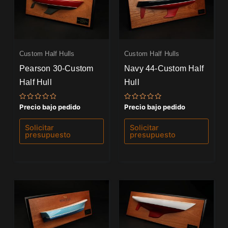
Custom Half Hulls
Custom Half Hulls
Pearson 30-Custom
Navy 44-Custom Half
Half Hull
Hull
Valorado
Valorado
Precio bajo pedido
Precio bajo pedido
con
con
0
0
de
de
Solicitar
Solicitar
5
5
presupuesto
presupuesto