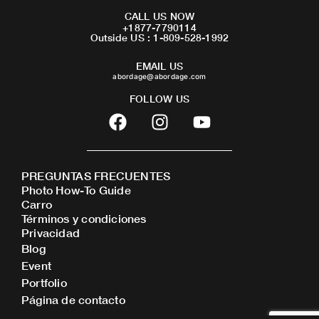
CALL US NOW
+1877-7790114
Outside US : 1-809-528-1992
EMAIL US
abordage@abordage.com
FOLLOW US
F
I
Y
a
n
o
c
s
u
e
t
t
PREGUNTAS FRECUENTES
b
a
u
Photo How-To Guide
o
g
b
Carro
o
r
e
Términos y condiciones
Privacidad
k
a
Blog
m
Event
Portfolio
Página de contacto