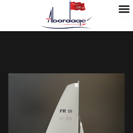
M
Ir
a
al
r
contenido
c
a
s