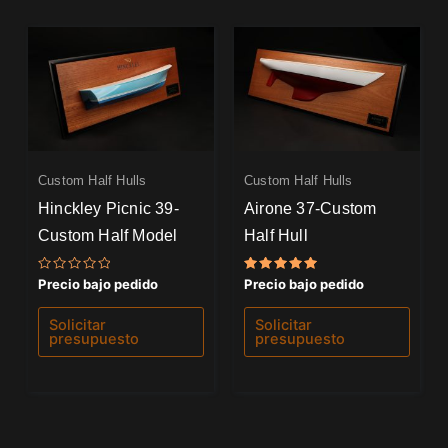
Custom Half Hulls
Custom Half Hulls
Hinckley Picnic 39-
Airone 37-Custom
Custom Half Model
Half Hull
Valorado
Valorado
Precio bajo pedido
Precio bajo pedido
con
con
0
5.00
de
de 5
Solicitar
Solicitar
5
presupuesto
presupuesto