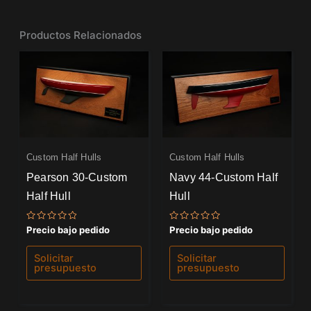
Productos Relacionados
Custom Half Hulls
Custom Half Hulls
Pearson 30-Custom
Navy 44-Custom Half
Half Hull
Hull
Valorado
Valorado
Precio bajo pedido
Precio bajo pedido
con
con
0
0
de
de
Solicitar
Solicitar
5
5
presupuesto
presupuesto