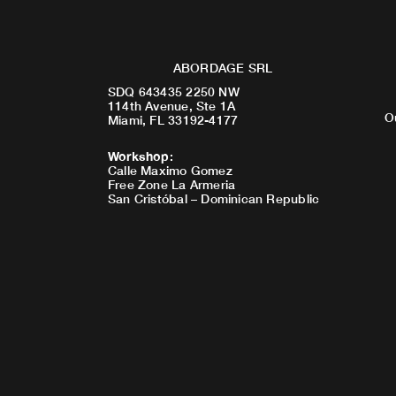
ABORDAGE SRL
SDQ 643435 2250 NW
114th Avenue, Ste 1A
O
Miami, FL 33192-4177
Workshop
:
Calle Maximo Gomez
Free Zone La Armeria
San Cristóbal – Dominican Republic