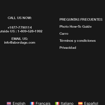
CALL US NOW:
PREGUNTAS FRECUENTES
Photo How-To Guide
+1877-7790114
utside US : 1-809-528-1992
Carro
EMAIL US:
Términos y condiciones
info@abordage.com
Privacidad
English
Français
Italiano
Español