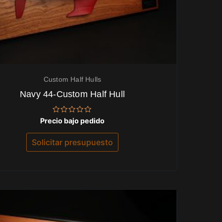
Custom Half Hulls
Navy 44-Custom Half Hull
Valorado
Precio bajo pedido
con
0
de
Solicitar presupuesto
5