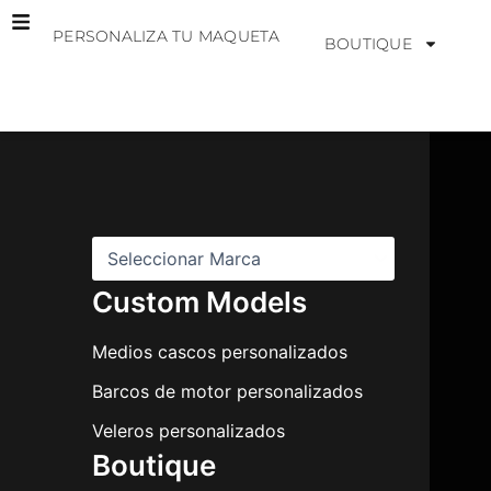
Ir
PERSONALIZA TU MAQUETA
al
BOUTIQUE
contenido
M
a
r
c
a
s
Custom Models
Medios cascos personalizados
Barcos de motor personalizados
Veleros personalizados
Boutique