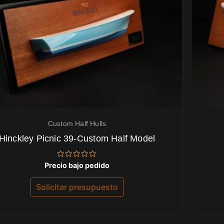
Custom Half Hulls
Hinckley Picnic 39-Custom Half Model
Valorado
Precio bajo pedido
con
0
de
Solicitar presupuesto
5