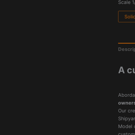
Scale 1
Soli
Descri
A c
Aborda
owners
Our cre
Shipyar
Model o
custom