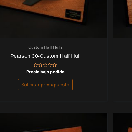
Custom Half Hulls
Pearson 30-Custom Half Hull
Valorado
Precio bajo pedido
con
0
de
Solicitar presupuesto
5