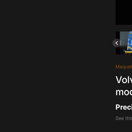
Maquet
Vol
mo
Prec
See thi