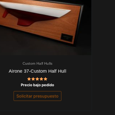
Custom Half Hulls
Airone 37-Custom Half Hull
Valorado
Precio bajo pedido
con
5.00
de 5
Solicitar presupuesto