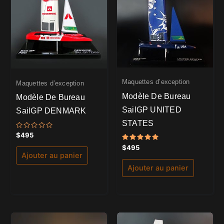
Maquettes d’exception
Maquettes d’exception
Modèle De Bureau
Modèle De Bureau
SailGP UNITED
SailGP DENMARK
STATES
Note
$
495
0
sur
Note
$
495
5
5.00
Ajouter au panier
sur 5
Ajouter au panier