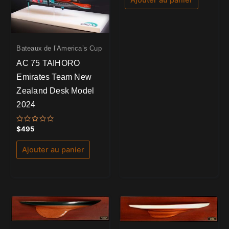
Ajouter au panier
Bateaux de l’America’s Cup
AC 75 TAIHORO
Emirates Team New
Zealand Desk Model
2024
Note
$
495
0
sur
5
Ajouter au panier