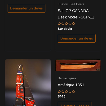
0
sur
Custom Sail Boats
5
Demander un devis
Sail GP CANADA –
Desk Model -SGP-11
Note
Sur devis
0
sur
5
Demander un devis
Demi-coques
Amérique 1851
Note
$
145
0
sur
5