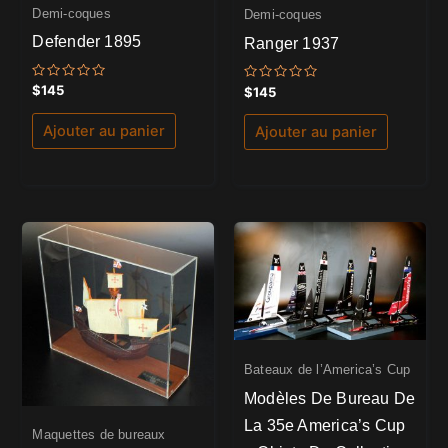
Demi-coques
Demi-coques
Defender 1895
Ranger 1937
Note
$
145
Note
$
145
0
0
sur
sur
5
5
Ajouter au panier
Ajouter au panier
Bateaux de l’America’s Cup
Modèles De Bureau De
La 35e America’s Cup
Maquettes de bureaux