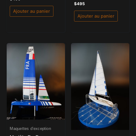
5.00
Note
$
495
sur 5
0
sur
Ajouter au panier
5
Ajouter au panier
Maquettes d’exception