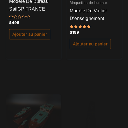
Modèle De Bureau
Maquettes de bureaux
SailGP FRANCE
Modèle De Voilier
D’enseignement
Note
$
495
0
sur
Note
$
199
5
Ajouter au panier
5.00
sur 5
Ajouter au panier
Bateaux à moteur
Pilar 1934 Super