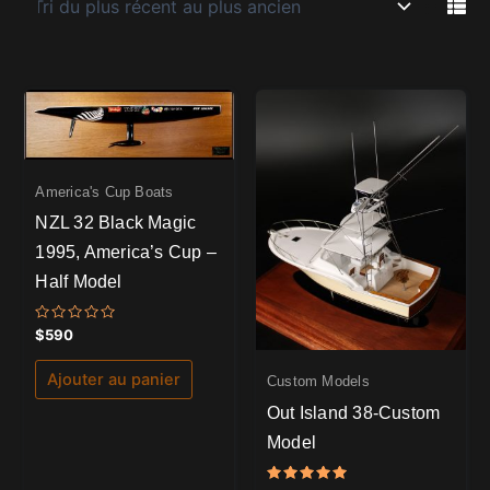
America's Cup Boats
NZL 32 Black Magic
1995, America’s Cup –
Half Model
Note
$
590
0
sur
5
Ajouter au panier
Custom Models
Out Island 38-Custom
Model