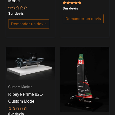
Model
Note
Sur devis
5.00
Note
Sur devis
sur 5
0
Demander un devis
sur
5
Demander un devis
Custom Models
Ribeye Prime 821-
Custom Model
Note
Sur devis