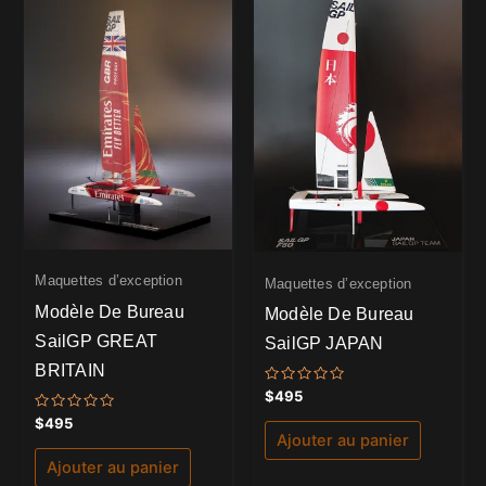
Maquettes d’exception
Maquettes d’exception
Modèle De Bureau
Modèle De Bureau
SailGP GREAT
SailGP JAPAN
BRITAIN
Note
$
495
0
sur
Note
$
495
5
0
Ajouter au panier
sur
5
Ajouter au panier