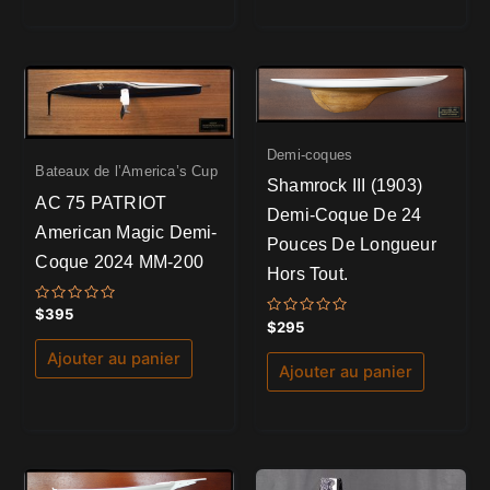
Demi-coques
Bateaux de l’America’s Cup
Shamrock III (1903)
AC 75 PATRIOT
Demi-Coque De 24
American Magic Demi-
Pouces De Longueur
Coque 2024 MM-200
Hors Tout.
Note
$
395
Note
0
$
295
0
sur
sur
5
Ajouter au panier
5
Ajouter au panier