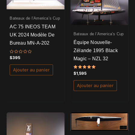
Bateaux de l’America’s Cup
AC 75 INEOS TEAM
Bateaux de l’America’s Cup
UK 2024 Modèle De
Équipe Nouvelle-
Bureau MN-A-202
Zélande 1995 Black
Note
$
395
Magic – NZL 32
0
sur
5
Ajouter au panier
Note
$
1,595
5.00
sur 5
Ajouter au panier