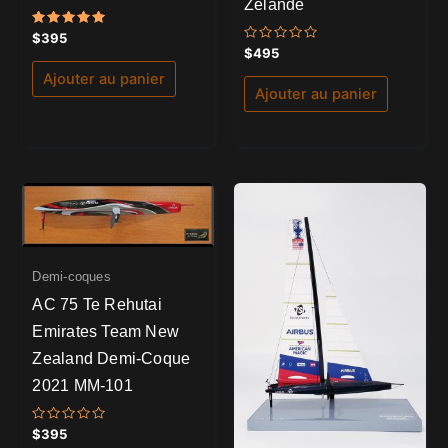
Zélande
Note
$
395
5.00
Note
$
495
sur 5
0
sur
Ajouter au panier
5
Ajouter au panier
Demi-coques
AC 75 Te Rehutai
Emirates Team New
Zealand Demi-Coque
2021 MM-101
Note
$
395
0