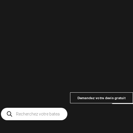
5
Ajouter au panier
Demandez votre devis gratuit
Maquettes de bureaux
Recherche
de
Groupama Team
produits
France – Catamaran
Bateaux de l’America’s Cup