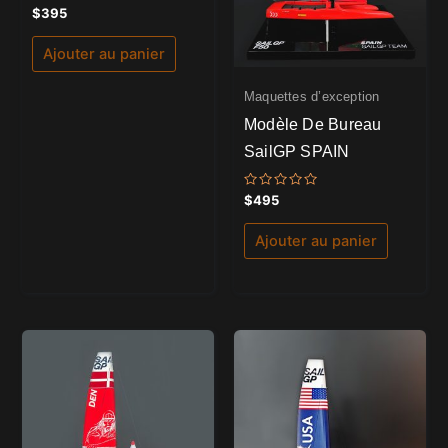
Note
$
395
5.00
sur 5
Ajouter au panier
Maquettes d’exception
Modèle De Bureau
SailGP SPAIN
Note
$
495
0
sur
5
Ajouter au panier