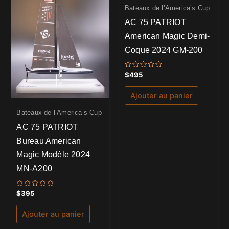
Bateaux de l’America’s Cup
AC 75 PATRIOT
American Magic Demi-
Coque 2024 GM-200
Note
$
495
0
sur
5
Ajouter au panier
Bateaux de l’America’s Cup
AC 75 PATRIOT
Bureau American
Magic Modèle 2024
MN-A200
Note
$
395
0
sur
5
Ajouter au panier