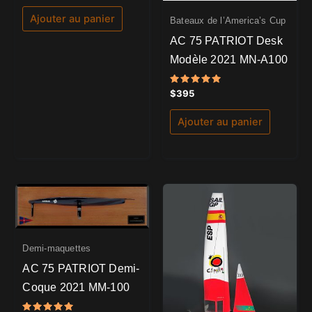
sur
5
Ajouter au panier
Bateaux de l’America’s Cup
AC 75 PATRIOT Desk
Modèle 2021 MN-A100
Note
$
395
5.00
sur 5
Ajouter au panier
Demi-maquettes
AC 75 PATRIOT Demi-
Coque 2021 MM-100