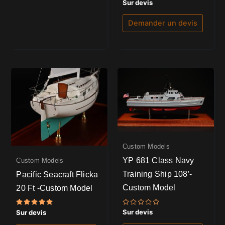
Note
Sur devis
5.00
sur 5
Demander un devis
Custom Models
YP 681 Class Navy
Custom Models
Training Ship 108′-
Pacific Seacraft Flicka
Custom Model
20 Ft -Custom Model
Note
Note
Sur devis
Sur devis
0
5.00
sur
sur 5