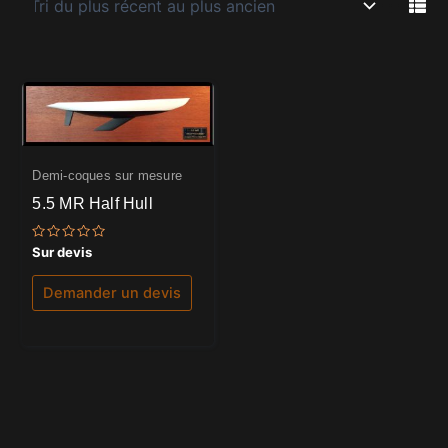
Demi-coques sur mesure
5.5 MR Half Hull
Note
Sur devis
0
sur
5
Demander un devis