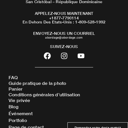
San Cristóbal – République Dominicaine
APPELEZ-NOUS MAINTENANT
+1877-7790114
En Dehors Des Etats-Unis : 1-809-528-1992
ENVOYEZ-NOUS UN COURRIEL
abordage@abordage.com
SUIVEZ-NOUS
F
I
Y
a
n
o
c
s
u
e
t
t
FAQ
b
a
u
Guide pratique de la photo
o
g
b
Panier
o
r
e
Conditions générales d’utilisation
Vie privée
k
a
Blog
m
Événement
Portfolio
Page de contact
Demandez votre devis gratuit