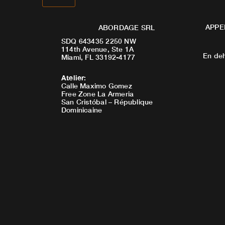
APPE
ABORDAGE SRL
SDQ 643435 2250 NW
114th Avenue, Ste 1A
En deh
Miami, FL 33192-4177
Atelier
:
Calle Maximo Gomez
Free Zone La Armeria
San Cristóbal – République
Dominicaine