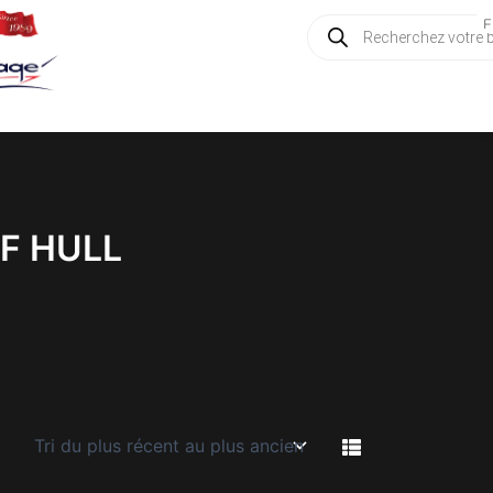
Recherche
F
de
produits
LF HULL