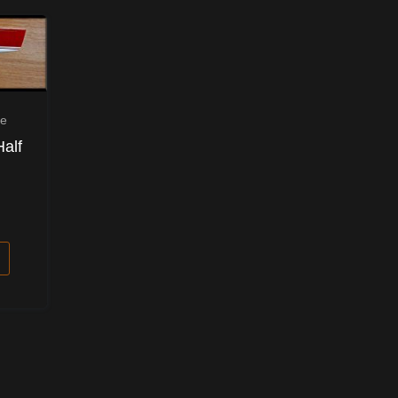
re
Half