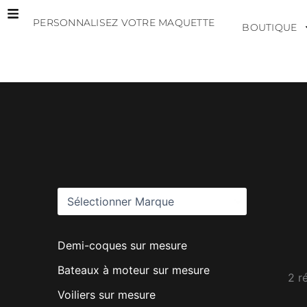
Aller
PERSONNALISEZ VOTRE MAQUETTE
au
BOUTIQUE
contenu
M
a
r
q
u
e
s
Demi-coques sur mesure
Bateaux à moteur sur mesure
2 r
Voiliers sur mesure