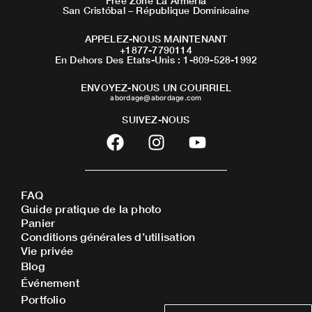
Free Zone La Armeria
San Cristóbal – République Dominicaine
APPELEZ-NOUS MAINTENANT
+1877-7790114
En Dehors Des Etats-Unis : 1-809-528-1992
ENVOYEZ-NOUS UN COURRIEL
abordage@abordage.com
SUIVEZ-NOUS
F
I
Y
a
n
o
c
s
u
e
t
t
FAQ
b
a
u
Guide pratique de la photo
o
g
b
Panier
o
r
e
Conditions générales d’utilisation
Vie privée
k
a
Blog
m
Événement
Portfolio