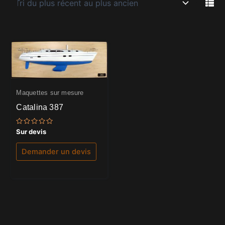
Maquettes sur mesure
Catalina 387
Note
Sur devis
0
sur
5
Demander un devis