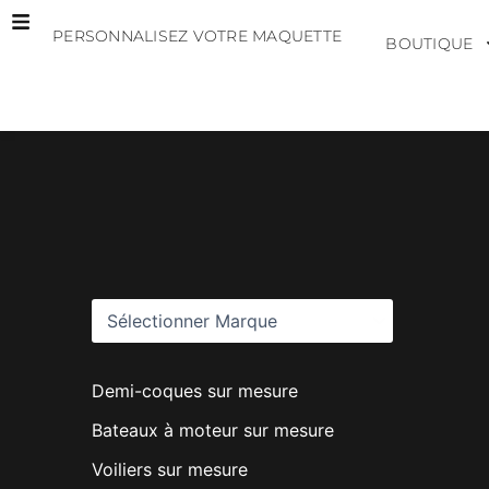
Aller
PERSONNALISEZ VOTRE MAQUETTE
au
BOUTIQUE
contenu
M
a
r
q
u
e
s
Demi-coques sur mesure
Bateaux à moteur sur mesure
Voiliers sur mesure