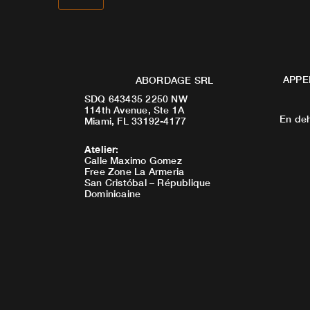
APPE
ABORDAGE SRL
SDQ 643435 2250 NW
114th Avenue, Ste 1A
En deh
Miami, FL 33192-4177
Atelier
:
Calle Maximo Gomez
Free Zone La Armeria
San Cristóbal – République
Dominicaine