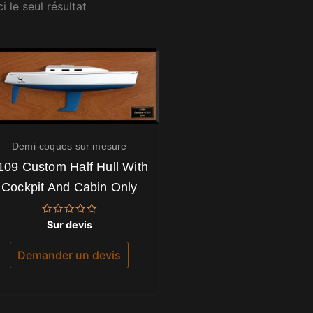
i le seul résultat
Demi-coques sur mesure
109 Custom Half Hull With
Cockpit And Cabin Only
Note
Sur devis
0
sur
5
Demander un devis