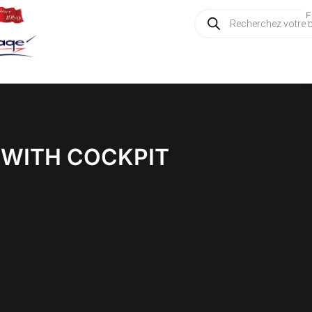
Recherche
F
de
produits
 WITH COCKPIT