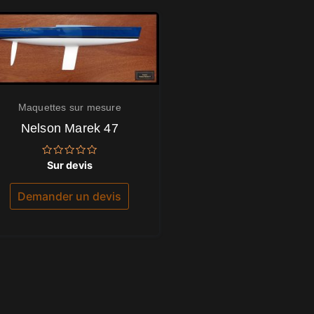
Maquettes sur mesure
Nelson Marek 47
Note
Sur devis
0
sur
5
Demander un devis