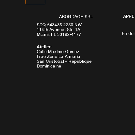
APPE
ABORDAGE SRL
SDQ 643435 2250 NW
114th Avenue, Ste 1A
En deh
Miami, FL 33192-4177
Atelier
:
Calle Maximo Gomez
Free Zone La Armeria
San Cristóbal – République
Dominicaine