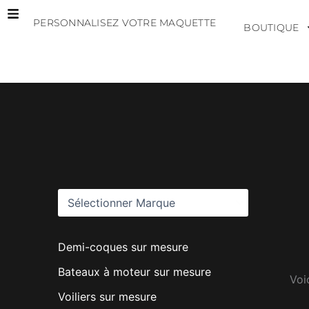
Aller
PERSONNALISEZ VOTRE MAQUETTE
au
BOUTIQUE
contenu
M
a
r
q
u
e
s
Demi-coques sur mesure
Bateaux à moteur sur mesure
Voic
Voiliers sur mesure