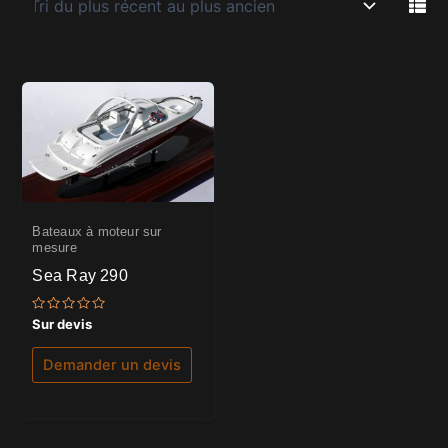
Bateaux à moteur sur
mesure
Sea Ray 290
Note
Sur devis
0
sur
5
Demander un devis