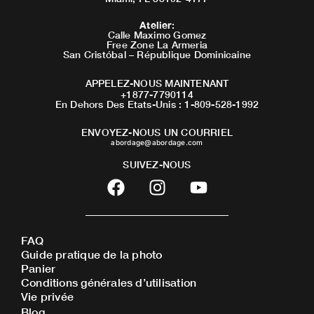
Atelier
:
Calle Maximo Gomez
Free Zone La Armeria
San Cristóbal – République Dominicaine
APPELEZ-NOUS MAINTENANT
+1877-7790114
En Dehors Des Etats-Unis : 1-809-528-1992
ENVOYEZ-NOUS UN COURRIEL
abordage@abordage.com
SUIVEZ-NOUS
F
I
Y
a
n
o
c
s
u
e
t
t
FAQ
b
a
u
Guide pratique de la photo
o
g
b
Panier
o
r
e
Conditions générales d’utilisation
Vie privée
k
a
Blog