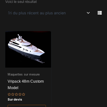
Voici le seul résultat
Maquettes sur mesure
Vripack 48m Custom
Model
Note
Sur devis
0
sur