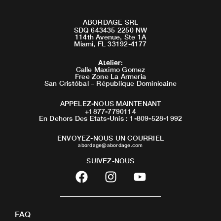
ABORDAGE SRL
SDQ 643435 2250 NW
114th Avenue, Ste 1A
Miami, FL 33192-4177
Atelier
:
Calle Maximo Gomez
Free Zone La Armeria
San Cristóbal – République Dominicaine
APPELEZ-NOUS MAINTENANT
+1877-7790114
En Dehors Des Etats-Unis : 1-809-528-1992
ENVOYEZ-NOUS UN COURRIEL
abordage@abordage.com
SUIVEZ-NOUS
F
I
Y
a
n
o
c
s
u
e
t
t
FAQ
b
a
u