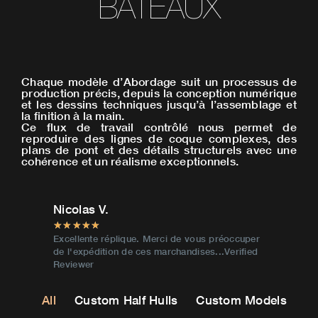
BATEAUX
Chaque modèle d’Abordage suit un processus de
production précis, depuis la conception numérique
et les dessins techniques jusqu’à l’assemblage et
la finition à la main.
Ce flux de travail contrôlé nous permet de
reproduire des lignes de coque complexes, des
plans de pont et des détails structurels avec une
cohérence et un réalisme exceptionnels.
s V.
Kimball B.
★
★
★
★
★
★
★
nte réplique. Merci de vous préoccuper
Merci beaucoup, mon mari a 
pédition de ces marchandises...Verified
cadeau, il s'est extasié et s'es
er
Réviseur vérifié
All
Custom Half Hulls
Custom Models