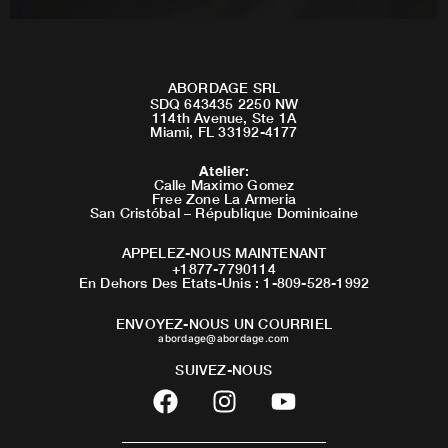
ABORDAGE SRL
SDQ 643435 2250 NW
114th Avenue, Ste 1A
Miami, FL 33192-4177
Atelier
:
Calle Maximo Gomez
Free Zone La Armeria
San Cristóbal – République Dominicaine
APPELEZ-NOUS MAINTENANT
+1877-7790114
En Dehors Des Etats-Unis : 1-809-528-1992
ENVOYEZ-NOUS UN COURRIEL
abordage@abordage.com
SUIVEZ-NOUS
F
I
Y
a
n
o
c
s
u