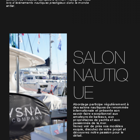
lors d’événements nautiques prestigieux dans le monde
entier.
SALON
NAUTIQ
UE
Abordage participe régulièrement à
des salons nautiques de renommée
internationale et présente son
savoir-faire exceptionnel aux
amateurs de bateaux, aux
propriétaires de yachts et aux
passionnés de la mer.
Venez voir de près nos modèles
exquis, discutez de votre projet et
découvrez notre passion pour le
détail.