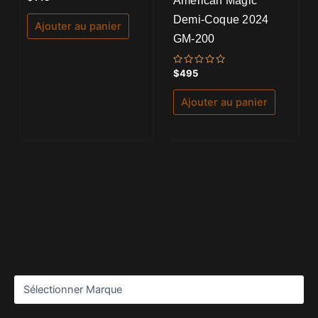
American Magic
0
sur
Demi-Coque 2024
5
Ajouter au panier
GM-200
Note
$
495
0
sur
5
Ajouter au panier