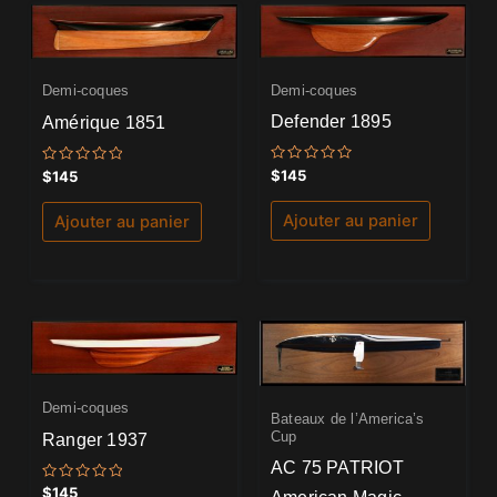
Demi-coques
Demi-coques
Defender 1895
Amérique 1851
Note
Note
$
145
$
145
0
0
sur
sur
5
5
Ajouter au panier
Ajouter au panier
Demi-coques
Bateaux de l’America’s
Cup
Ranger 1937
AC 75 PATRIOT
Note
$
145