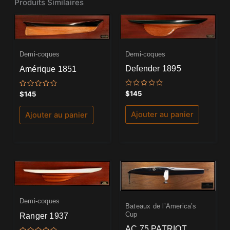
Produits Similaires
Demi-coques
Demi-coques
Defender 1895
Amérique 1851
Note
Note
$
145
$
145
0
0
sur
sur
5
5
Ajouter au panier
Ajouter au panier
Demi-coques
Bateaux de l’America’s
Cup
Ranger 1937
AC 75 PATRIOT