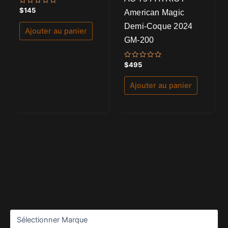
Note
$
145
American Magic
0
sur
Demi-Coque 2024
5
Ajouter au panier
GM-200
Note
$
495
0
sur
5
Ajouter au panier