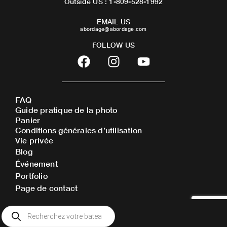
Outside US : 1-809-528-1992
EMAIL US
abordage@abordage.com
FOLLOW US
F
I
Y
a
n
o
c
s
u
e
t
t
FAQ
b
a
u
Guide pratique de la photo
o
g
b
Panier
o
r
e
Conditions générales d’utilisation
Vie privée
k
a
Blog
m
Événement
Portfolio
Page de contact
Recherche
de