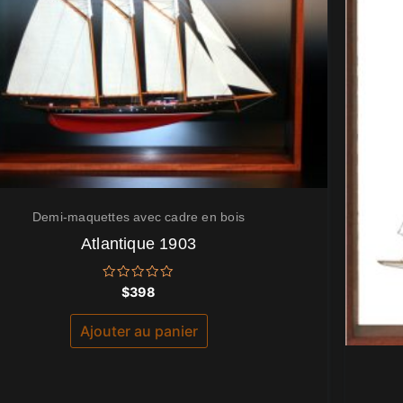
Demi-maquettes avec cadre en bois
Atlantique 1903
Note
$
398
0
sur
5
Ajouter au panier