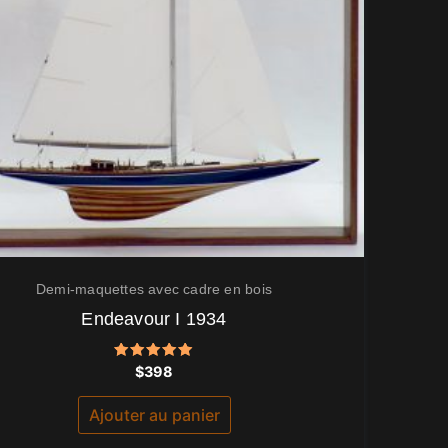
Demi-maquettes avec cadre en bois
Endeavour I 1934
Note
$
398
5.00
sur 5
Ajouter au panier