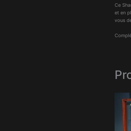
Ce Sham
et en p
vous d
Complét
Pr