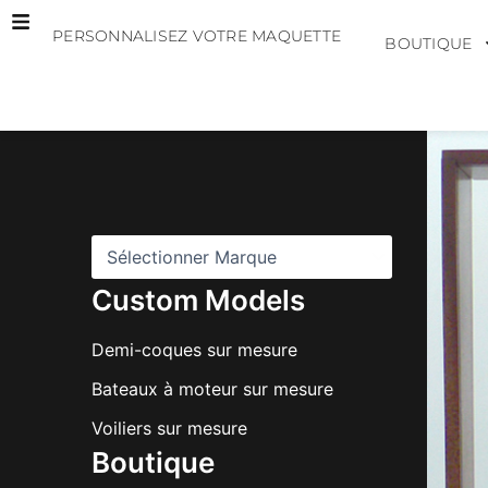
Aller
PERSONNALISEZ VOTRE MAQUETTE
au
BOUTIQUE
contenu
M
a
r
q
u
e
s
Custom Models
Demi-coques sur mesure
Bateaux à moteur sur mesure
Voiliers sur mesure
Boutique