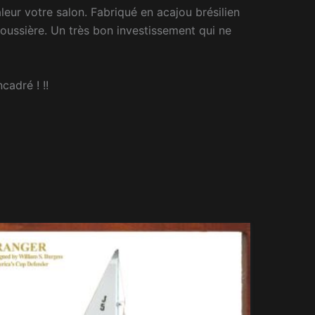
eur votre salon. Fabriqué en acajou brésilien
 poussière. Un très bon investissement qui ne
cadré ! !!