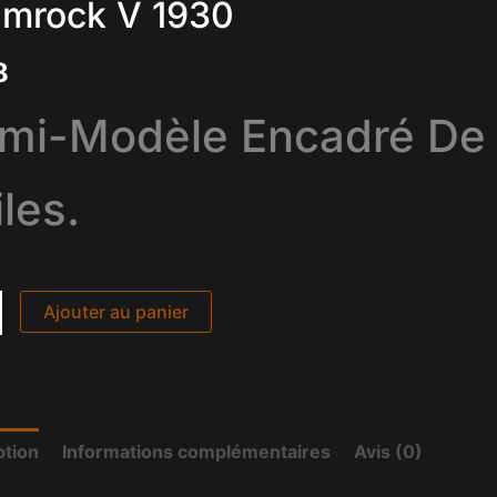
ck
mrock V 1930
8
mi-Modèle Encadré De
les.
Ajouter au panier
ption
Informations complémentaires
Avis (0)