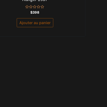
Note
$
398
0
sur
5
Ajouter au panier