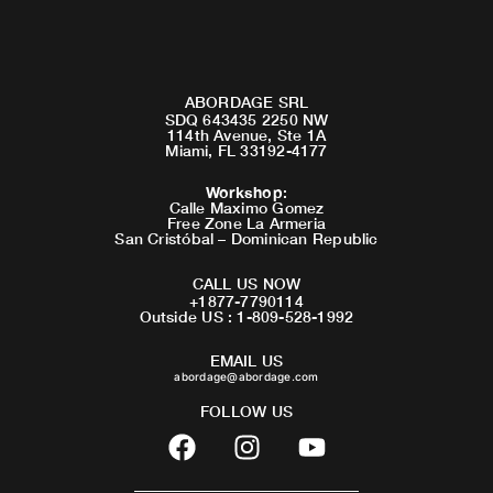
ABORDAGE SRL
SDQ 643435 2250 NW
114th Avenue, Ste 1A
Miami, FL 33192-4177
Workshop
:
Calle Maximo Gomez
Free Zone La Armeria
San Cristóbal – Dominican Republic
CALL US NOW
+1877-7790114
Outside US : 1-809-528-1992
EMAIL US
abordage@abordage.com
FOLLOW US
F
I
Y
a
n
o
c
s
u