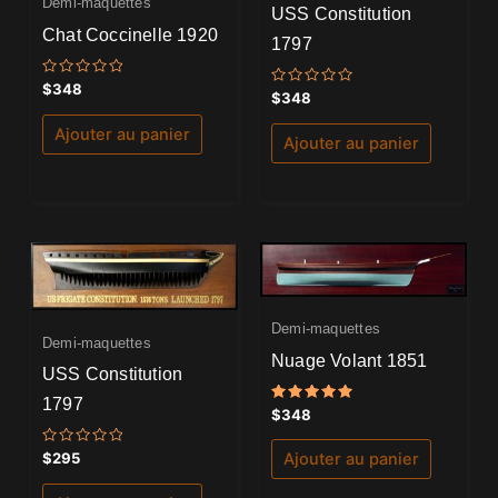
Demi-maquettes
USS Constitution
Chat Coccinelle 1920
1797
Note
$
348
Note
$
348
0
0
sur
sur
5
Ajouter au panier
5
Ajouter au panier
Demi-maquettes
Demi-maquettes
Nuage Volant 1851
USS Constitution
1797
Note
$
348
5.00
sur 5
Note
$
295
Ajouter au panier
0
sur
5