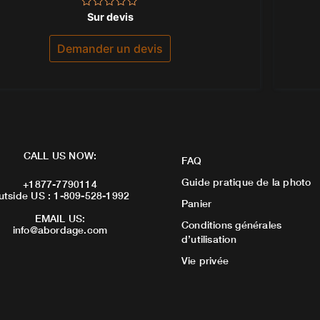
Note
Sur devis
0
sur
5
Demander un devis
CALL US NOW:
FAQ
Guide pratique de la photo
+1877-7790114
utside US : 1-809-528-1992
Panier
EMAIL US:
Conditions générales
info@abordage.com
d’utilisation
Vie privée