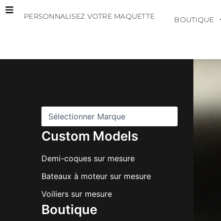
Aller
PERSONNALISEZ VOTRE MAQUETTE
au
BOUTIQUE
contenu
M
a
r
q
u
e
s
Custom Models
Demi-coques sur mesure
Bateaux à moteur sur mesure
Voiliers sur mesure
Boutique