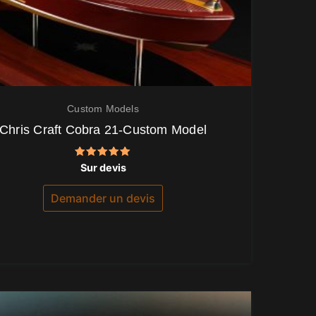
Custom Models
Chris Craft Cobra 21-Custom Model
Note
Sur devis
5.00
sur 5
Demander un devis