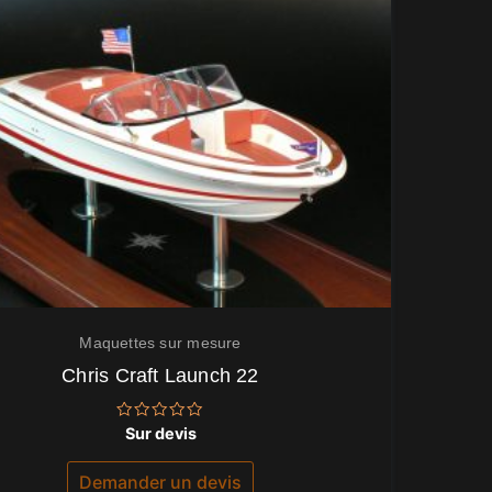
Maquettes sur mesure
Chris Craft Launch 22
Note
Sur devis
0
sur
5
Demander un devis