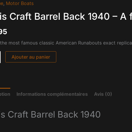
ue
,
Motor Boats
is Craft Barrel Back 1940 – A 
95
the most famous classic American Runabouts exact replica
Ajouter au panier
ption
Informations complémentaires
Avis (0)
is Craft Barrel Back 1940