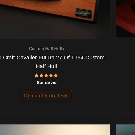
Custom Half Hulls
s Craft Cavalier Futura 27 Of 1964-Custom
Half Hull
Note
Sur devis
5.00
sur 5
Demander un devis