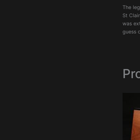
The le
St Clai
was ext
guess o
Pr