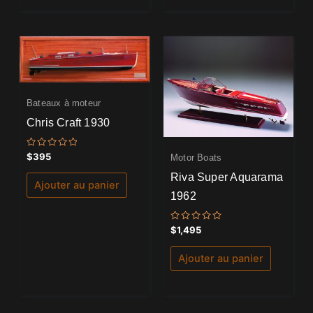
Bateaux à moteur
Chris Craft 1930
Note
$
395
Motor Boats
0
sur
Riva Super Aquarama
5
Ajouter au panier
1962
Note
$
1,495
0
sur
5
Ajouter au panier