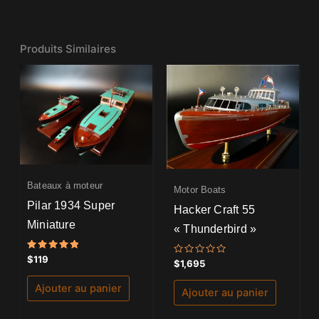
Produits Similaires
Bateaux à moteur
Motor Boats
Pilar 1934 Super
Hacker Craft 55
Miniature
« Thunderbird »
Note
$
119
Note
$
1,695
5.00
0
sur 5
sur
Ajouter au panier
5
Ajouter au panier