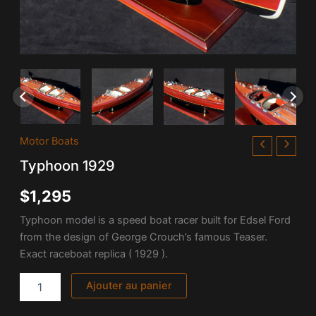
quantité
Motor Boats
de
Typhoon 1929
Typhoon
1929
$
1,295
Typhoon model is a speed boat racer built for Edsel Ford
from the design of George Crouch’s famous Teaser.
Exact raceboat replica ( 1929 ).
Ajouter au panier