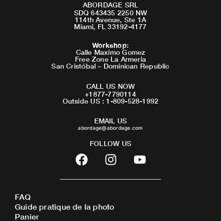
ABORDAGE SRL
SDQ 643435 2250 NW
114th Avenue, Ste 1A
Miami, FL 33192-4177
Workshop
:
Calle Maximo Gomez
Free Zone La Armeria
San Cristóbal – Dominican Republic
CALL US NOW
+1877-7790114
Outside US : 1-809-528-1992
EMAIL US
abordage@abordage.com
FOLLOW US
F
I
Y
a
n
o
c
s
u
e
t
t
FAQ
b
a
u
Guide pratique de la photo
o
g
b
Panier