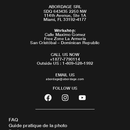
ABORDAGE SRL
SDQ 643435 2250 NW
114th Avenue, Ste 1A
Miami, FL 33192-4177
Workshop
:
Calle Maximo Gomez
Free Zone La Armeria
San Cristóbal – Dominican Republic
CALL US NOW
+1877-7790114
Outside US : 1-809-528-1992
EMAIL US
abordage@abordage.com
FOLLOW US
F
I
Y
a
n
o
c
s
u
e
t
t
FAQ
b
a
u
Guide pratique de la photo
o
g
b