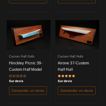
Custom Half Hulls
Custom Half Hulls
Hinckley Picnic 39-
Airone 37-Custom
Custom Half Model
Half Hull
Note
Note
Sur devis
Sur devis
0
5.00
sur
sur 5
5
Demander un devis
Demander un devis