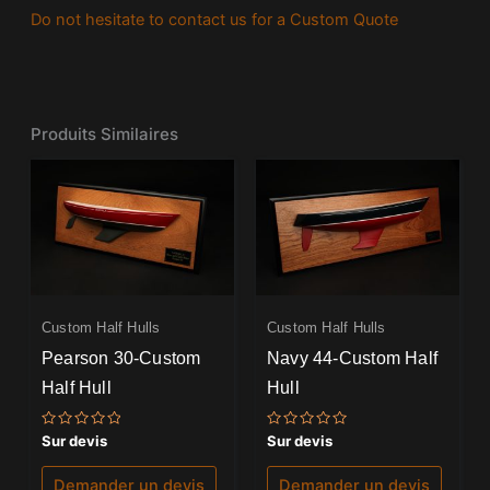
Do not hesitate to contact us for a Custom Quote
Produits Similaires
Custom Half Hulls
Custom Half Hulls
Pearson 30-Custom
Navy 44-Custom Half
Half Hull
Hull
Note
Note
Sur devis
Sur devis
0
0
sur
sur
5
5
Demander un devis
Demander un devis