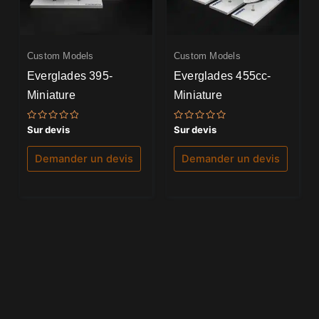
Custom Models
Custom Models
Everglades 395-
Everglades 455cc-
Miniature
Miniature
Note
Note
Sur devis
Sur devis
0
0
sur
sur
5
5
Demander un devis
Demander un devis