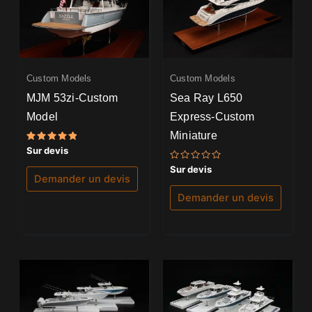
Custom Models
Custom Models
MJM 53zi-Custom
Sea Ray L650
Model
Express-Custom
Miniature
Note
Sur devis
5.00
sur 5
Note
Sur devis
0
Demander un devis
sur
5
Demander un devis