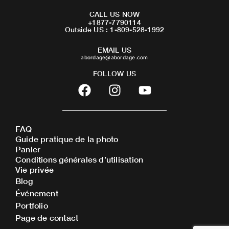
CALL US NOW
+1877-7790114
Outside US : 1-809-528-1992
EMAIL US
abordage@abordage.com
FOLLOW US
F
I
Y
a
n
o
c
s
u
e
t
t
FAQ
b
a
u
Guide pratique de la photo
o
g
b
Panier
o
r
e
Conditions générales d’utilisation
Vie privée
k
a
Blog
m
Événement
Portfolio
Page de contact