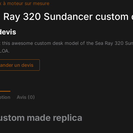
x à moteur sur mesure
 Ray 320 Sundancer custom 
devis
 this awesome custom desk model of the Sea Ray 320 Sunda
LOA.
nder un devis
ption
Avis (0)
ustom made replica