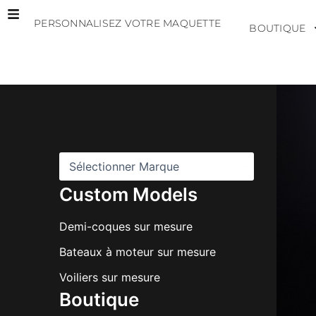
Aller
PERSONNALISEZ VOTRE MAQUETTE
au
BOUTIQUE
contenu
M
a
r
q
u
e
s
Custom Models
Demi-coques sur mesure
Bateaux à moteur sur mesure
Voiliers sur mesure
Boutique