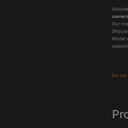
Aborda
owners
Our cre
Shipyar
Model o
custom
Do not 
Pr