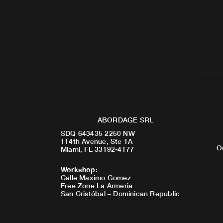
ABORDAGE SRL
SDQ 643435 2250 NW
114th Avenue, Ste 1A
O
Miami, FL 33192-4177
Workshop
:
Calle Maximo Gomez
Free Zone La Armeria
San Cristóbal – Dominican Republic