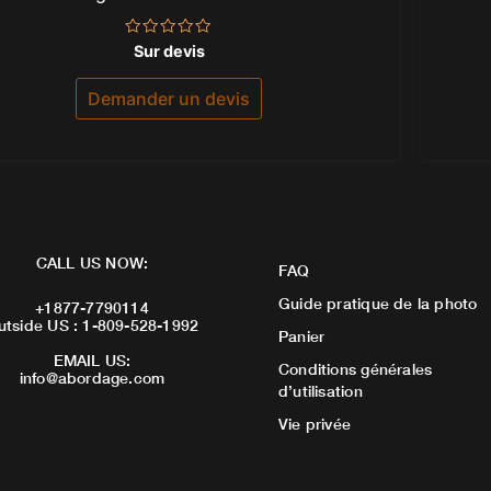
Note
Sur devis
0
sur
5
Demander un devis
CALL US NOW:
FAQ
Guide pratique de la photo
+1877-7790114
utside US : 1-809-528-1992
Panier
EMAIL US:
Conditions générales
info@abordage.com
d’utilisation
Vie privée