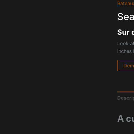
Bateau
Sea
Sur 
Look at
inches 
Dema
Descri
A c