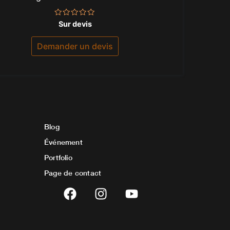
Note
Sur devis
0
sur
5
Demander un devis
Blog
Événement
Portfolio
Page de contact
F
I
Y
a
n
o
c
s
u
e
t
t