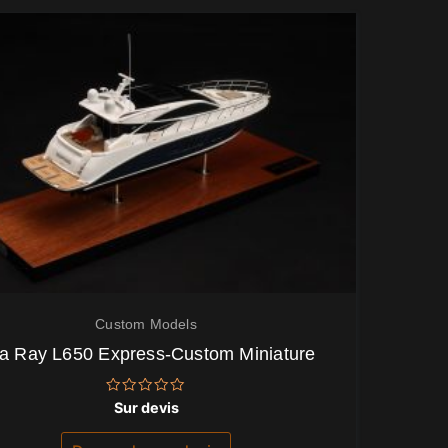
Custom Models
a Ray L650 Express-Custom Miniature
Note
Sur devis
0
sur
5