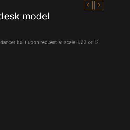
desk model
ncer built upon request at scale 1/32 or 12