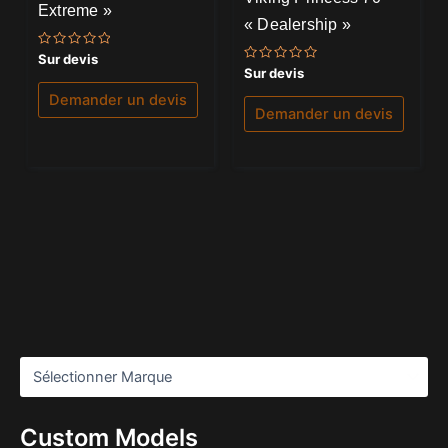
Extreme »
« Dealership »
Note
Sur devis
0
Note
Sur devis
sur
0
5
sur
Demander un devis
5
Demander un devis
Custom Models