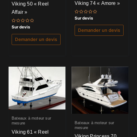
Viking 74 « Amore »
Viking 50 « Reel
Affair »
Note
Sur devis
0
sur
Note
Sur devis
5
Demander un devis
0
sur
5
Demander un devis
Bateaux à moteur sur
Bateaux à moteur sur
mesure
mesure
Viking 61 « Reel
Viking Princess 70