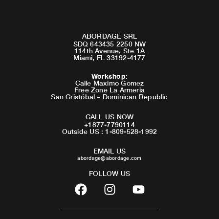
ABORDAGE SRL
SDQ 643435 2250 NW
114th Avenue, Ste 1A
Miami, FL 33192-4177
Workshop
:
Calle Maximo Gomez
Free Zone La Armeria
San Cristóbal – Dominican Republic
CALL US NOW
+1877-7790114
Outside US : 1-809-528-1992
EMAIL US
abordage@abordage.com
FOLLOW US
F
I
Y
a
n
o
c
s
u