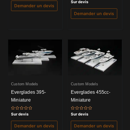
sur 5
Note
Sur devis
0
Demander un devis
sur
5
Demander un devis
Custom Models
Custom Models
Everglades 395-
Everglades 455cc-
Miniature
Miniature
Note
Note
Sur devis
Sur devis
0
0
sur
sur
5
5
Demander un devis
Demander un devis