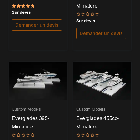
Miniature
Note
Sur devis
5.00
sur 5
Note
Sur devis
0
Demander un devis
sur
5
Demander un devis
Custom Models
Custom Models
Everglades 395-
Everglades 455cc-
Miniature
Miniature