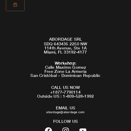
ABORDAGE SRL
SDQ 643435 2250 NW
114th Avenue, Ste 1A
Miami, FL 33192-4177
Workshop
:
Calle Maximo Gomez
Free Zone La Armeria
San Cristóbal – Dominican Republic
CALL US NOW
+1877-7790114
Outside US : 1-809-528-1992
EMAIL US
abordage@abordage.com
FOLLOW US
F
I
Y