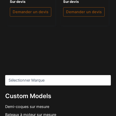
Note
Note
Sur devis
Sur devis
0
0
sur
sur
5
5
Demander un devis
Demander un devis
Custom Models
Demi-coques sur mesure
Bateaux à moteur sur mesure