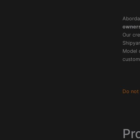
Aborda
owners
Our cre
Shipyar
Model o
custom
Do not 
Pr