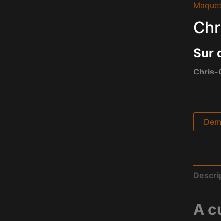
Maquet
Chr
Sur 
Chris-
Dema
Descri
A c