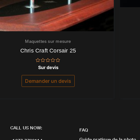
Maquettes sur mesure
Chris Craft Corsair 25
Note
Sur devis
0
sur
5
Demander un devis
CALL US NOW:
FAQ
Guide pratique de la photo