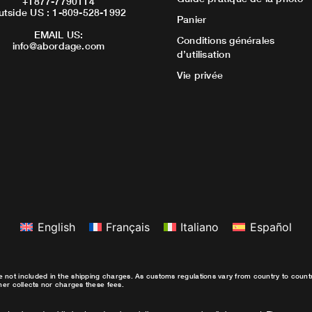
+1877-7790114
utside US : 1-809-528-1992
Panier
EMAIL US:
Conditions générales
info@abordage.com
d’utilisation
Vie privée
English
Français
Italiano
Español
e not included in the shipping charges. As customs regulations vary from country to coun
ther collects nor charges these fees.