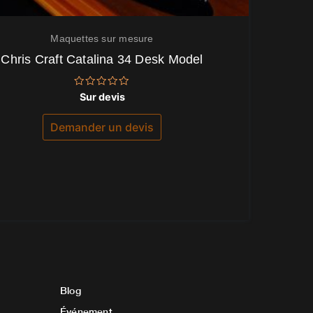
Maquettes sur mesure
Chris Craft Catalina 34 Desk Model
Note
Sur devis
0
sur
5
Demander un devis
Blog
Événement