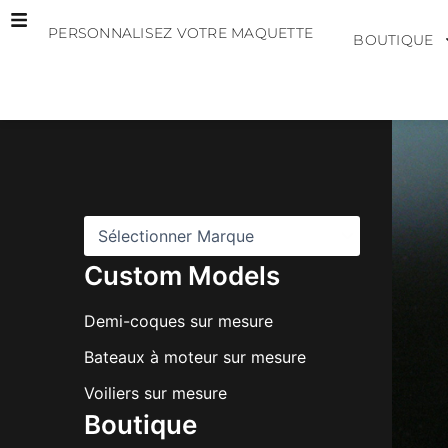
Aller
PERSONNALISEZ VOTRE MAQUETTE
au
BOUTIQUE
contenu
M
a
r
q
u
e
s
Custom Models
Demi-coques sur mesure
Bateaux à moteur sur mesure
Voiliers sur mesure
Boutique