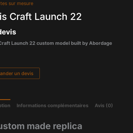
tes sur mesure
is Craft Launch 22
devis
Craft Launch 22 custom model built by Abordage
nder un devis
ption
Informations complémentaires
Avis (0)
ustom made replica