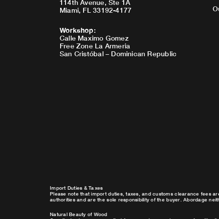
114th Avenue, Ste 1A
O
Miami, FL 33192-4177
Workshop
:
Calle Maximo Gomez
Free Zone La Armeria
San Cristóbal – Dominican Republic
Import Duties & Taxes
Please note that import duties, taxes, and customs clearance fees ar
authorities and are the sole responsibility of the buyer. Abordage nei
Natural Beauty of Wood