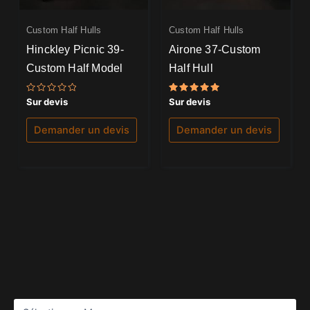
Custom Half Hulls
Custom Half Hulls
Hinckley Picnic 39-
Airone 37-Custom
Custom Half Model
Half Hull
Note
Note
Sur devis
Sur devis
0
5.00
sur
sur 5
5
Demander un devis
Demander un devis