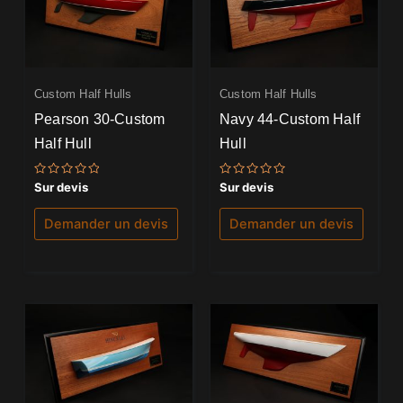
Custom Half Hulls
Custom Half Hulls
Pearson 30-Custom
Navy 44-Custom Half
Half Hull
Hull
Note
Note
Sur devis
Sur devis
0
0
sur
sur
5
5
Demander un devis
Demander un devis