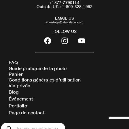
+1877-7790114
Outside US : 1-809-528-1992
EMAIL US
abordage@abordage.com
FOLLOW US
F
I
Y
a
n
o
c
s
u
e
t
t
FAQ
b
a
u
Guide pratique de la photo
o
g
b
Panier
o
r
e
Conditions générales d’utilisation
Vie privée
k
a
Blog
m
Événement
Portfolio
Page de contact
Recherche