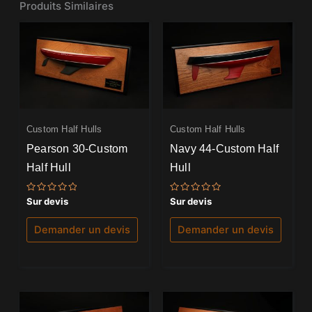
Produits Similaires
Custom Half Hulls
Custom Half Hulls
Pearson 30-Custom
Navy 44-Custom Half
Half Hull
Hull
Note
Note
Sur devis
Sur devis
0
0
sur
sur
5
5
Demander un devis
Demander un devis