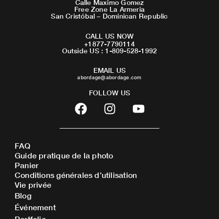
Calle Maximo Gomez
Free Zone La Armeria
San Cristóbal – Dominican Republic
CALL US NOW
+1877-7790114
Outside US : 1-809-528-1992
EMAIL US
abordage@abordage.com
FOLLOW US
F
I
Y
a
n
o
c
s
u
e
t
t
FAQ
b
a
u
Guide pratique de la photo
o
g
b
Panier
o
r
e
Conditions générales d’utilisation
Vie privée
k
a
Blog
m
Événement
Portfolio