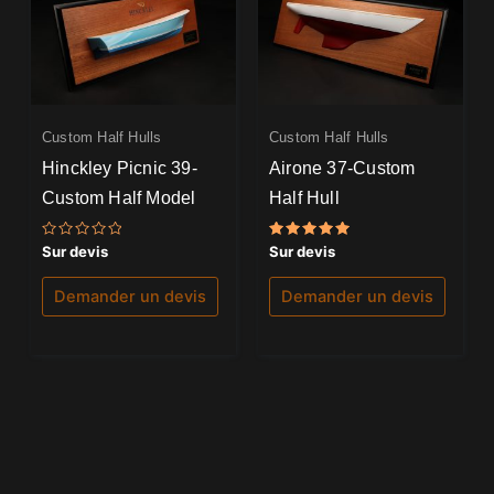
Custom Half Hulls
Custom Half Hulls
Hinckley Picnic 39-
Airone 37-Custom
Custom Half Model
Half Hull
Note
Note
Sur devis
Sur devis
0
5.00
sur
sur 5
5
Demander un devis
Demander un devis