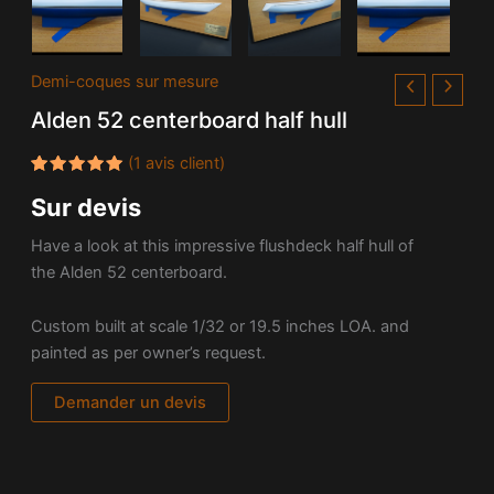
Demi-coques sur mesure
Alden 52 centerboard half hull
(
1
avis client)
Noté
1
5.00
Sur devis
sur 5
basé
sur
Have a look at this impressive flushdeck half hull of
notation
client
the Alden 52 centerboard.
Custom built at scale 1/32 or 19.5 inches LOA. and
painted as per owner’s request.
Demander un devis