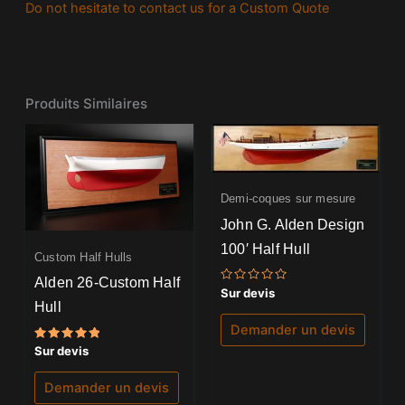
Do not hesitate to contact us for a Custom Quote
Produits Similaires
Demi-coques sur mesure
John G. Alden Design
100′ Half Hull
Custom Half Hulls
Alden 26-Custom Half
Note
Sur devis
0
Hull
sur
5
Demander un devis
Note
Sur devis
5.00
sur 5
Demander un devis