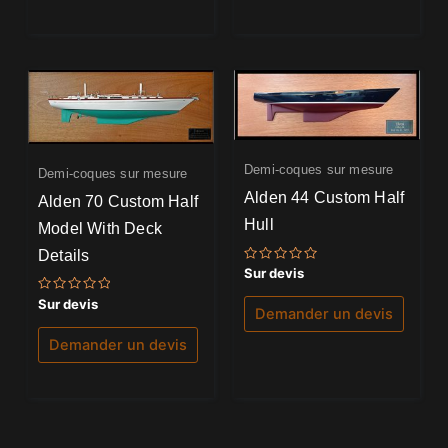
Demi-coques sur mesure
Demi-coques sur mesure
Alden 44 Custom Half
Alden 70 Custom Half
Hull
Model With Deck
Details
Note
Sur devis
0
sur
Note
Sur devis
5
Demander un devis
0
sur
5
Demander un devis