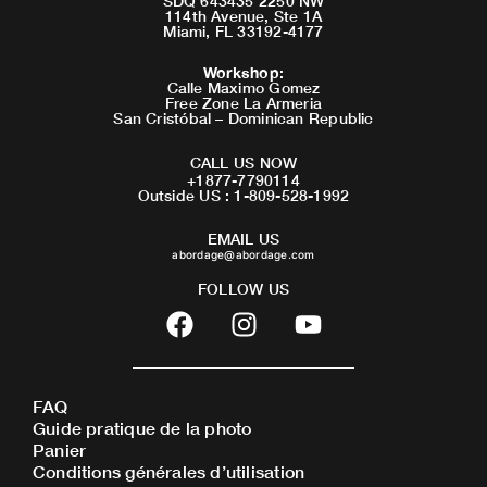
SDQ 643435 2250 NW
114th Avenue, Ste 1A
Miami, FL 33192-4177
Workshop
:
Calle Maximo Gomez
Free Zone La Armeria
San Cristóbal – Dominican Republic
CALL US NOW
+1877-7790114
Outside US : 1-809-528-1992
EMAIL US
abordage@abordage.com
FOLLOW US
F
I
Y
a
n
o
c
s
u
e
t
t
FAQ
b
a
u
Guide pratique de la photo
o
g
b
Panier
o
r
e
Conditions générales d’utilisation