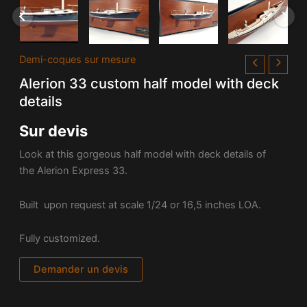
Demi-coques sur mesure
Alerion 33 custom half model with deck
details
Sur devis
Look at this gorgeous half model with deck details of
the
Alerion Express 33.
Built upon request at scale 1/24 or 16,5 inches LOA.
Fully customized.
Demander un devis