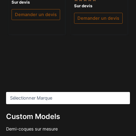
Note
Sur devis
Note
0
Sur devis
0
sur
sur
5
Demander un devis
5
Demander un devis
Custom Models
Demi-coques sur mesure