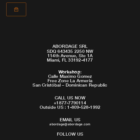
ABORDAGE SRL
SDQ 643435 2250 NW
114th Avenue, Ste 1A
Miami, FL 33192-4177
Workshop
:
Calle Maximo Gomez
Free Zone La Armeria
San Cristóbal – Dominican Republic
CALL US NOW
+1877-7790114
Outside US : 1-809-528-1992
EMAIL US
abordage@abordage.com
FOLLOW US
F
I
Y