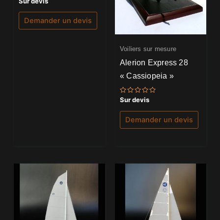
Sur devis
0
sur
5
Demander un devis
Voiliers sur mesure
Alerion Express 28
« Cassiopeia »
Note
Sur devis
0
sur
5
Demander un devis