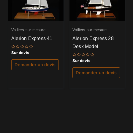
Voiliers sur mesure
Voiliers sur mesure
Alerion Express 41
Alerion Express 28
Desk Model
Note
Sur devis
0
sur
Note
Sur devis
5
0
Demander un devis
sur
5
Demander un devis