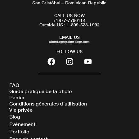
San Cristóbal – Dominican Republic
CALL US NOW
+1877-7790114
Outside US : 1-809-528-1992
EMAIL US
abordage@abordage.com
FOLLOW US
F
I
Y
a
n
o
c
s
u
e
t
t
FAQ
b
a
u
Guide pratique de la photo
o
g
b
Panier
o
r
e
Conditions générales d’utilisation
Vie privée
k
a
Blog
m
Événement
Portfolio
Page de contact