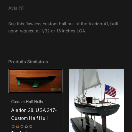
Avis (1)
See this flawless custom half hull of the Alerion 41, built
upon request at 1/32 or 15 inches LOA.
Produits Similaires
Custom Half Hulls
Alerion 28, USA 247-
Custom Half Hull
Note