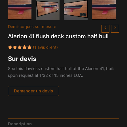
Demi-coques sur mesure
Alerion 41 flush deck custom half hull
(
1
avis client)
Noté
1
5.00
Sur devis
sur 5
basé
sur
See this flawless custom half hull of the Alerion 41, built
notation
client
upon request at 1/32 or 15 inches LOA.
Demander un devis
Description