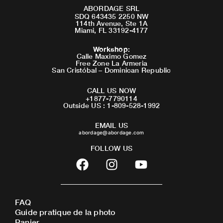
ABORDAGE SRL
SDQ 643435 2250 NW
114th Avenue, Ste 1A
Miami, FL 33192-4177
Workshop
:
Calle Maximo Gomez
Free Zone La Armeria
San Cristóbal – Dominican Republic
CALL US NOW
+1877-7790114
Outside US : 1-809-528-1992
EMAIL US
abordage@abordage.com
FOLLOW US
F
I
Y
a
n
o
c
s
u
e
t
t
FAQ
b
a
u
Guide pratique de la photo
o
g
b
Panier