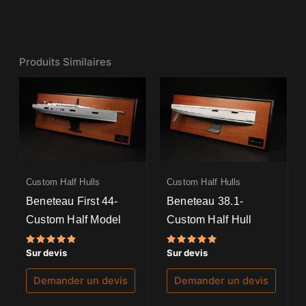
Produits Similaires
Custom Half Hulls
Custom Half Hulls
Beneteau First 44-
Beneteau 38.1-
Custom Half Model
Custom Half Hull
Note
Note
Sur devis
Sur devis
5.00
5.00
sur 5
sur 5
Demander un devis
Demander un devis