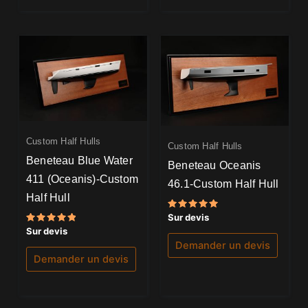
Custom Half Hulls
Custom Half Hulls
Beneteau Blue Water
Beneteau Oceanis
411 (Oceanis)-Custom
46.1-Custom Half Hull
Half Hull
Note
Sur devis
5.00
Note
Sur devis
sur 5
5.00
Demander un devis
sur 5
Demander un devis