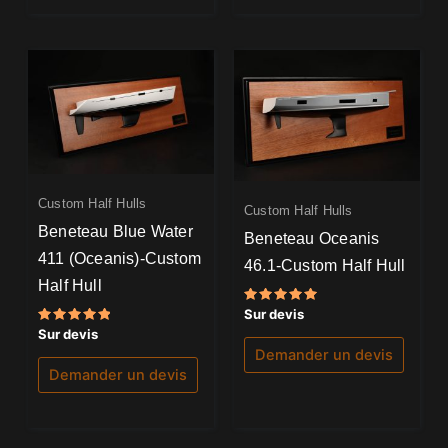
Custom Half Hulls
Custom Half Hulls
Beneteau Blue Water
Beneteau Oceanis
411 (Oceanis)-Custom
46.1-Custom Half Hull
Half Hull
Note
Sur devis
5.00
Note
Sur devis
sur 5
5.00
Demander un devis
sur 5
Demander un devis