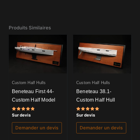
Produits Similaires
Custom Half Hulls
Custom Half Hulls
Beneteau First 44-
Beneteau 38.1-
Custom Half Model
Custom Half Hull
Note
Note
Sur devis
Sur devis
5.00
5.00
sur 5
sur 5
Demander un devis
Demander un devis