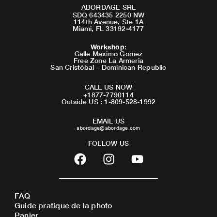
ABORDAGE SRL
SDQ 643435 2250 NW
114th Avenue, Ste 1A
Miami, FL 33192-4177
Workshop
:
Calle Maximo Gomez
Free Zone La Armeria
San Cristóbal – Dominican Republic
CALL US NOW
+1877-7790114
Outside US : 1-809-528-1992
EMAIL US
abordage@abordage.com
FOLLOW US
F
I
Y
a
n
o
c
s
u
e
t
t
FAQ
b
a
u
Guide pratique de la photo
o
g
b
Panier