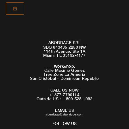
ABORDAGE SRL
SDQ 643435 2250 NW
114th Avenue, Ste 1A
Miami, FL 33192-4177
Workshop
:
Calle Maximo Gomez
Free Zone La Armeria
San Cristóbal – Dominican Republic
CALL US NOW
+1877-7790114
Outside US : 1-809-528-1992
EMAIL US
abordage@abordage.com
FOLLOW US
F
I
Y