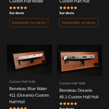
Custom Half Model
Custom Half Hull
Note
Note
Sur devis
Sur devis
5.00
5.00
sur 5
sur 5
Demander un devis
Demander un devis
Custom Half Hulls
Custom Half Hulls
Beneteau Blue Water
Beneteau Oceanis
411 (Oceanis)-Custom
46.1-Custom Half Hull
Half Hull
Note
Sur devis