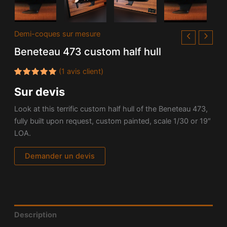
Demi-coques sur mesure
Beneteau 473 custom half hull
(
1
avis client)
Noté
1
5.00
Sur devis
sur 5
basé
sur
Look at this terrific custom half hull of the Beneteau 473,
notation
client
fully built upon request, custom painted, scale 1/30 or 19″
LOA.
Demander un devis
Description