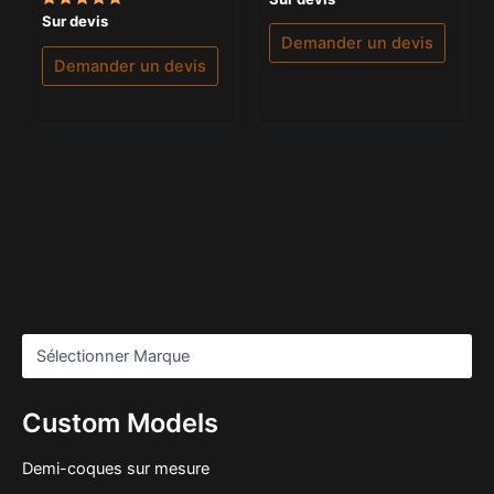
5.00
Note
Sur devis
sur 5
5.00
Demander un devis
sur 5
Demander un devis
Custom Models
Demi-coques sur mesure