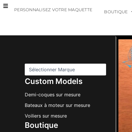
Aller
PERSONNALISEZ VOTRE MAQUETTE
au
BOUTIQUE
contenu
M
a
r
q
u
e
s
Custom Models
Demi-coques sur mesure
Bateaux à moteur sur mesure
Voiliers sur mesure
Boutique