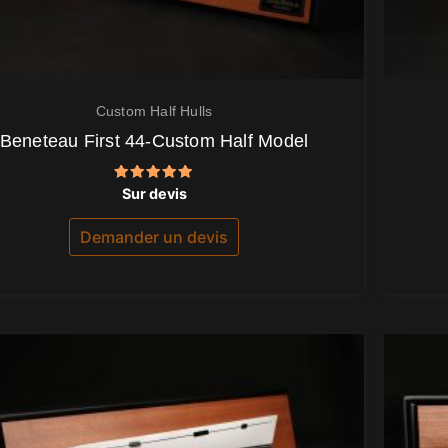
Custom Half Hulls
Beneteau First 44-Custom Half Model
Note
Sur devis
5.00
sur 5
Demander un devis