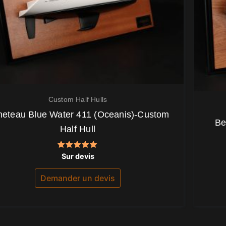
Custom Half Hulls
eteau Blue Water 411 (Oceanis)-Custom
Be
Half Hull
Note
Sur devis
5.00
sur 5
Demander un devis