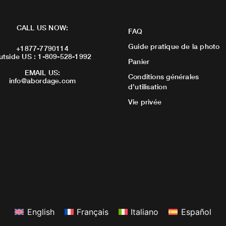
CALL US NOW:
FAQ
Guide pratique de la photo
+1877-7790114
utside US : 1-809-528-1992
Panier
EMAIL US:
Conditions générales
info@abordage.com
d’utilisation
Vie privée
English
Français
Italiano
Español