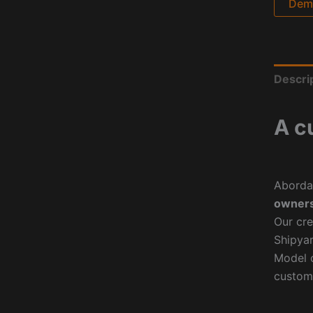
Dema
Descri
A c
Aborda
owners
Our cre
Shipyar
Model o
custom