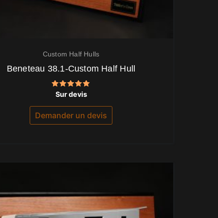
Custom Half Hulls
Beneteau 38.1-Custom Half Hull
Note
Sur devis
5.00
sur 5
Demander un devis