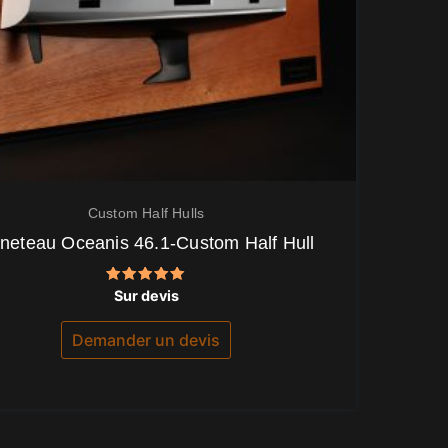
Custom Half Hulls
neteau Oceanis 46.1-Custom Half Hull
Note
Sur devis
5.00
sur 5
Demander un devis