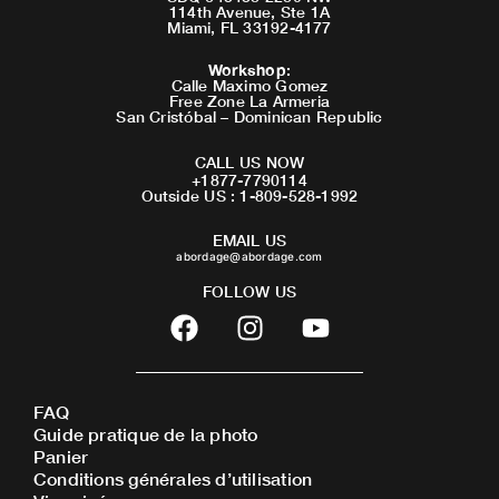
114th Avenue, Ste 1A
Miami, FL 33192-4177
Workshop
:
Calle Maximo Gomez
Free Zone La Armeria
San Cristóbal – Dominican Republic
CALL US NOW
+1877-7790114
Outside US : 1-809-528-1992
EMAIL US
abordage@abordage.com
FOLLOW US
F
I
Y
a
n
o
c
s
u
e
t
t
FAQ
b
a
u
Guide pratique de la photo
o
g
b
Panier
o
r
e
Conditions générales d’utilisation