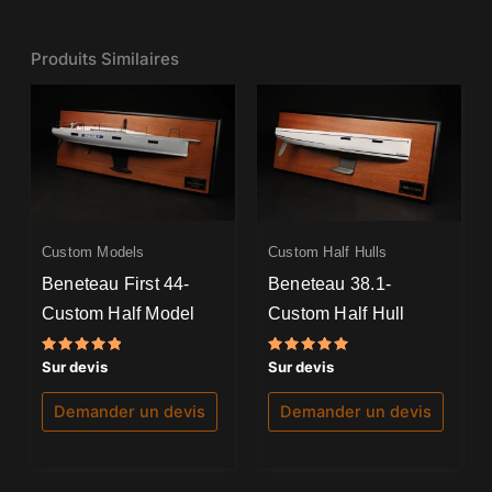
Produits Similaires
Custom Models
Custom Half Hulls
Beneteau First 44-
Beneteau 38.1-
Custom Half Model
Custom Half Hull
Note
Note
Sur devis
Sur devis
5.00
5.00
sur 5
sur 5
Demander un devis
Demander un devis