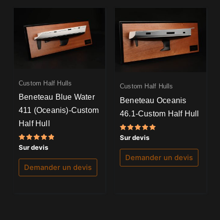
Custom Half Hulls
Custom Half Hulls
Beneteau Blue Water
Beneteau Oceanis
411 (Oceanis)-Custom
46.1-Custom Half Hull
Half Hull
Note
Sur devis
5.00
Note
Sur devis
sur 5
5.00
Demander un devis
sur 5
Demander un devis