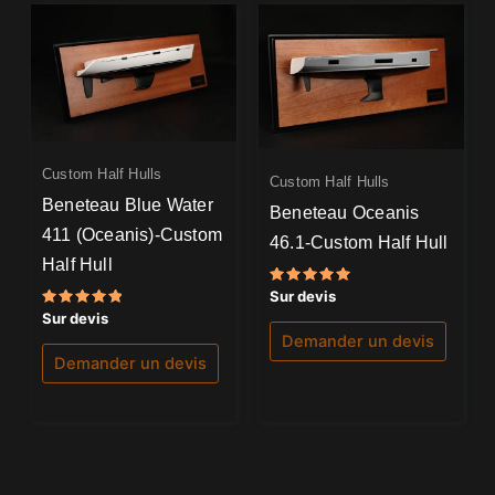
Custom Half Hulls
Custom Half Hulls
Beneteau Blue Water
Beneteau Oceanis
411 (Oceanis)-Custom
46.1-Custom Half Hull
Half Hull
Note
Sur devis
5.00
Note
Sur devis
sur 5
5.00
Demander un devis
sur 5
Demander un devis