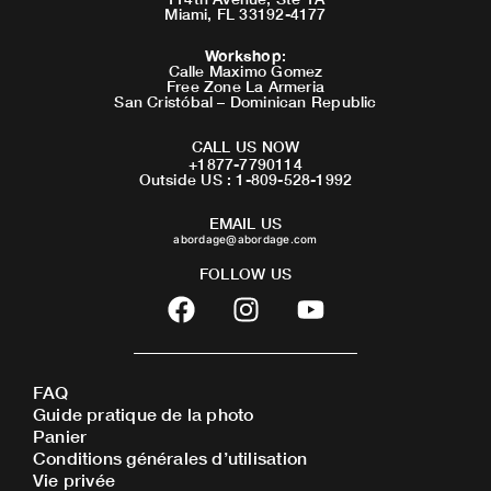
Miami, FL 33192-4177
Workshop
:
Calle Maximo Gomez
Free Zone La Armeria
San Cristóbal – Dominican Republic
CALL US NOW
+1877-7790114
Outside US : 1-809-528-1992
EMAIL US
abordage@abordage.com
FOLLOW US
F
I
Y
a
n
o
c
s
u
e
t
t
FAQ
b
a
u
Guide pratique de la photo
o
g
b
Panier
o
r
e
Conditions générales d’utilisation
Vie privée
k
a