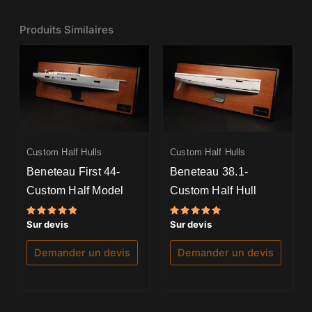
Produits Similaires
Custom Half Hulls
Custom Half Hulls
Beneteau First 44-
Beneteau 38.1-
Custom Half Model
Custom Half Hull
Note
Note
Sur devis
Sur devis
5.00
5.00
sur 5
sur 5
Demander un devis
Demander un devis