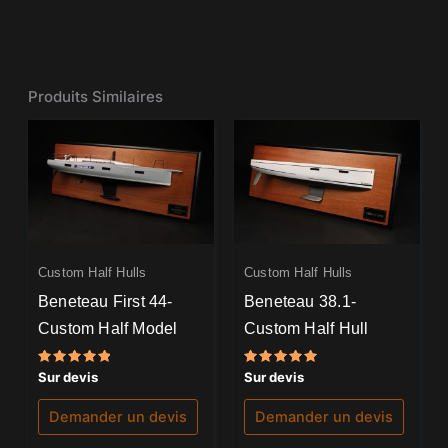
Produits Similaires
Custom Half Hulls
Custom Half Hulls
Beneteau First 44-
Beneteau 38.1-
Custom Half Model
Custom Half Hull
Note
Note
Sur devis
Sur devis
5.00
5.00
sur 5
sur 5
Demander un devis
Demander un devis