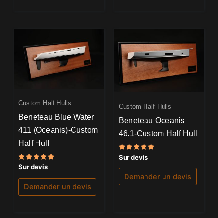
Custom Half Hulls
Custom Half Hulls
Beneteau Blue Water
Beneteau Oceanis
411 (Oceanis)-Custom
46.1-Custom Half Hull
Half Hull
Note
Sur devis
5.00
Note
Sur devis
sur 5
5.00
Demander un devis
sur 5
Demander un devis