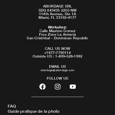
ABORDAGE SRL
SDQ 643435 2250 NW
114th Avenue, Ste 1A
Miami, FL 33192-4177
Workshop
:
Calle Maximo Gomez
Free Zone La Armeria
San Cristóbal – Dominican Republic
CALL US NOW
+1877-7790114
Outside US : 1-809-528-1992
EMAIL US
abordage@abordage.com
FOLLOW US
F
I
Y
a
n
o
c
s
u
e
t
t
FAQ
b
a
u
Guide pratique de la photo