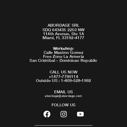
ABORDAGE SRL
SDQ 643435 2250 NW
114th Avenue, Ste 1A
Miami, FL 33192-4177
Workshop
:
Calle Maximo Gomez
Free Zone La Armeria
San Cristóbal – Dominican Republic
CALL US NOW
+1877-7790114
Outside US : 1-809-528-1992
EMAIL US
abordage@abordage.com
FOLLOW US
F
I
Y
a
n
o
c
s
u