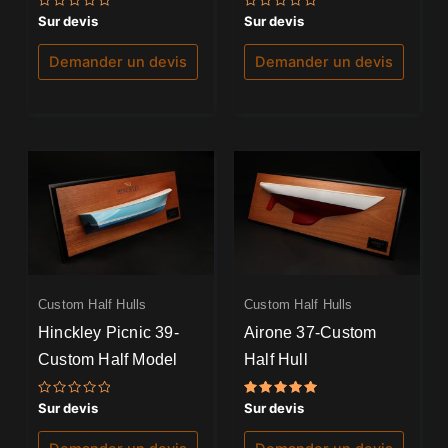
Note
Note
Sur devis
Sur devis
0
0
sur
sur
5
5
Demander un devis
Demander un devis
Custom Half Hulls
Custom Half Hulls
Hinckley Picnic 39-
Airone 37-Custom
Custom Half Model
Half Hull
Note
Note
Sur devis
Sur devis
0
5.00
sur
sur 5
5