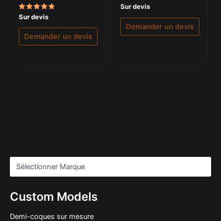
Note
Sur devis
5.00
Note
Sur devis
sur 5
5.00
Demander un devis
sur 5
Demander un devis
Custom Models
Demi-coques sur mesure