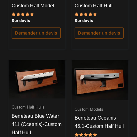
Custom Half Model
Custom Half Hull
Note
Note
Sur devis
Sur devis
5.00
5.00
sur 5
sur 5
Demander un devis
Demander un devis
Custom Half Hulls
Custom Models
Beneteau Blue Water
Beneteau Oceanis
411 (Oceanis)-Custom
46.1-Custom Half Hull
Half Hull