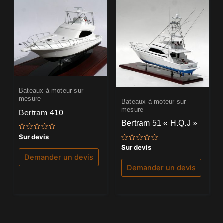
Bateaux à moteur sur
mesure
Bateaux à moteur sur
mesure
Bertram 410
Bertram 51 « H.Q.J »
Note
Sur devis
0
Note
Sur devis
sur
0
5
Demander un devis
sur
5
Demander un devis