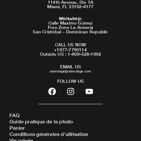
114th Avenue, Ste 1A
Miami, FL 33192-4177
Workshop
:
Calle Maximo Gomez
Free Zone La Armeria
San Cristóbal – Dominican Republic
CALL US NOW
+1877-7790114
Outside US : 1-809-528-1992
EMAIL US
abordage@abordage.com
FOLLOW US
F
I
Y
a
n
o
c
s
u
e
t
t
FAQ
b
a
u
Guide pratique de la photo
o
g
b
Panier
o
r
e
Conditions générales d’utilisation
Vie privée