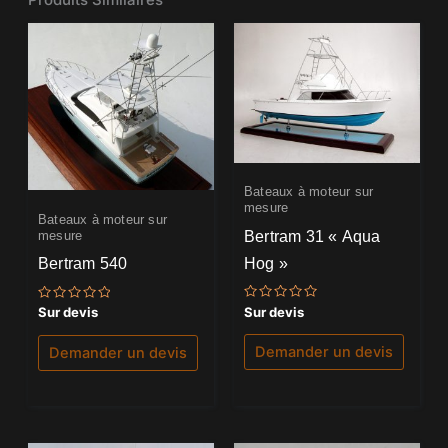
Bateaux à moteur sur
mesure
Bateaux à moteur sur
Bertram 31 « Aqua
mesure
Hog »
Bertram 540
Note
Note
Sur devis
Sur devis
0
0
sur
sur
5
5
Demander un devis
Demander un devis