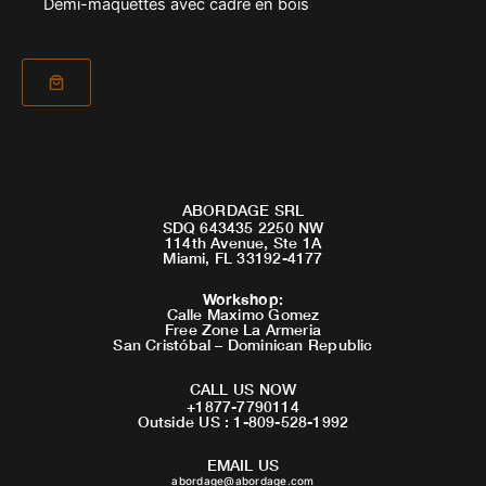
Demi-maquettes avec cadre en bois
ABORDAGE SRL
SDQ 643435 2250 NW
114th Avenue, Ste 1A
Miami, FL 33192-4177
Workshop
:
Calle Maximo Gomez
Free Zone La Armeria
San Cristóbal – Dominican Republic
CALL US NOW
+1877-7790114
Outside US : 1-809-528-1992
EMAIL US
abordage@abordage.com