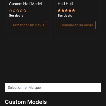
Custom Half Model
Half Hull
Note
Note
Sur devis
Sur devis
0
5.00
sur
sur 5
5
Demander un devis
Demander un devis
Custom Models