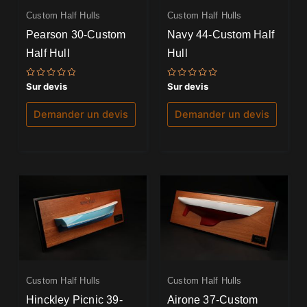
Custom Half Hulls
Custom Half Hulls
Pearson 30-Custom
Navy 44-Custom Half
Half Hull
Hull
Note
Note
Sur devis
Sur devis
0
0
sur
sur
5
5
Demander un devis
Demander un devis
Custom Half Hulls
Custom Half Hulls
Hinckley Picnic 39-
Airone 37-Custom