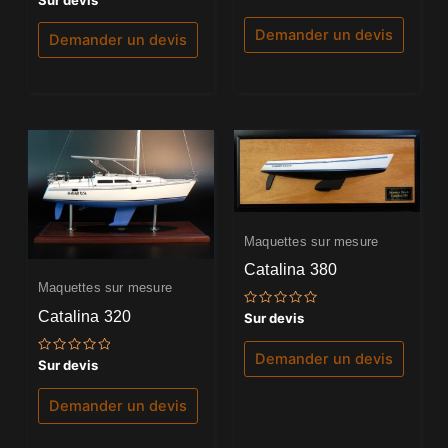
0
0
sur
sur
5
Demander un devis
5
Demander un devis
Maquettes sur mesure
Catalina 380
Maquettes sur mesure
Catalina 320
Note
Sur devis
0
sur
5
Demander un devis
Note
Sur devis
0
sur
5
Demander un devis