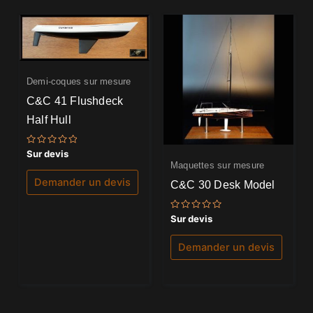
Demi-coques sur mesure
C&C 41 Flushdeck
Half Hull
Note
Sur devis
0
Maquettes sur mesure
sur
5
Demander un devis
C&C 30 Desk Model
Note
Sur devis
0
sur
5
Demander un devis