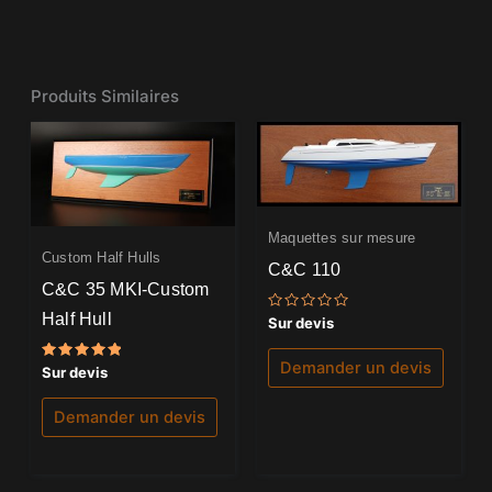
Produits Similaires
Maquettes sur mesure
Custom Half Hulls
C&C 110
C&C 35 MKI-Custom
Half Hull
Note
Sur devis
0
sur
5
Demander un devis
Note
Sur devis
5.00
sur 5
Demander un devis