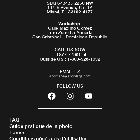
SDQ 643435 2250 NW
114th Avenue, Ste 1A
Miami, FL 33192-4177
Workshop
:
Calle Maximo Gomez
Free Zone La Armeria
San Cristóbal – Dominican Republic
CALL US NOW
+1877-7790114
Outside US : 1-809-528-1992
EMAIL US
abordage@abordage.com
FOLLOW US
F
I
Y
a
n
o
c
s
u
e
t
t
FAQ
b
a
u
Guide pratique de la photo
o
g
b
Panier
o
r
e
Conditions générales d’utilisation