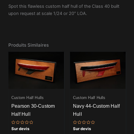
Spot this flawless custom half hull of the Class 40 built
upon request at scale 1/24 or 20″ LOA.
Produits Similaires
Custom Half Hulls
Custom Half Hulls
Pearson 30-Custom
Navy 44-Custom Half
Half Hull
Hull
Note
Note
Sur devis
Sur devis
0
0