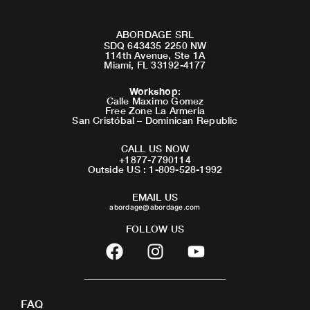
ABORDAGE SRL
SDQ 643435 2250 NW
114th Avenue, Ste 1A
Miami, FL 33192-4177
Workshop
:
Calle Maximo Gomez
Free Zone La Armeria
San Cristóbal – Dominican Republic
CALL US NOW
+1877-7790114
Outside US : 1-809-528-1992
EMAIL US
abordage@abordage.com
FOLLOW US
F
I
Y
a
n
o
c
s
u
e
t
t
FAQ