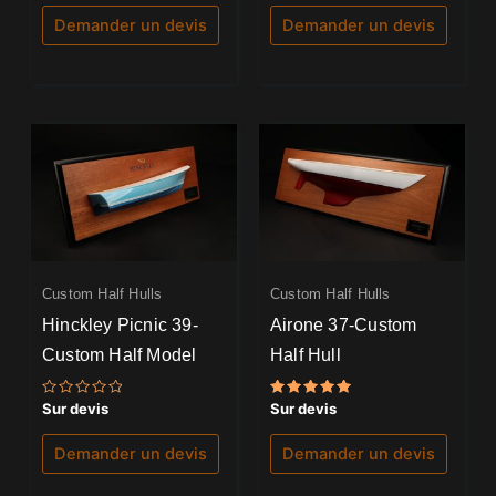
sur
sur
5
5
Demander un devis
Demander un devis
Custom Half Hulls
Custom Half Hulls
Hinckley Picnic 39-
Airone 37-Custom
Custom Half Model
Half Hull
Note
Note
Sur devis
Sur devis
0
5.00
sur
sur 5
5
Demander un devis
Demander un devis